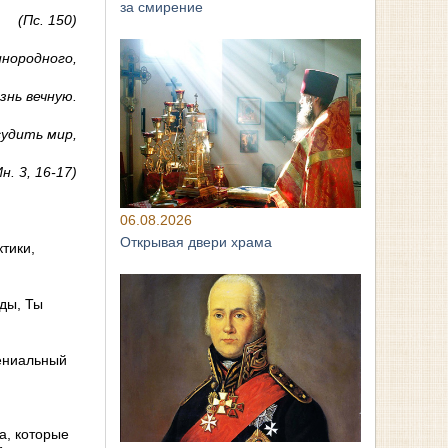
за смирение
(Пс. 150)
инородного,
знь вечную.
судить мир,
. 3, 16-17)
06.08.2026
Открывая двери храма
тики,
ды, Ты
гениальный
а, которые