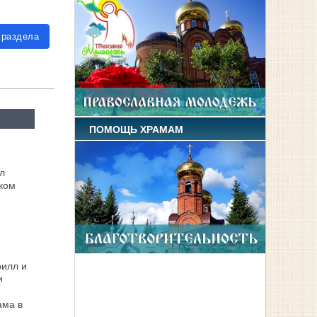
 раздела
ПОМОЩЬ ХРАМАМ
л
ком
рилл и
и
ама в