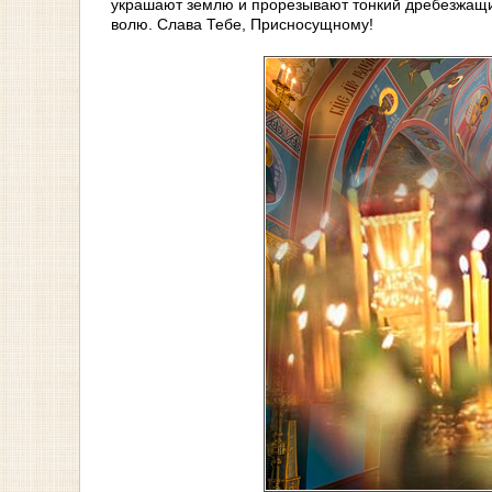
украшают землю и прорезывают тонкий дребезжащи
волю. Слава Тебе, Присносущному!