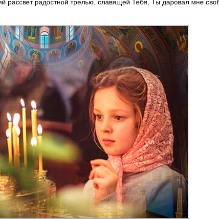
й рассвет радостной трелью, славящей Тебя, Ты даровал мне св