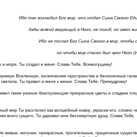
Ибо так возлюбил Бог мир, что отдал Сына Своего Ед
дабы всякий верующий в Него, не погиб, но имел жи
Ибо не послал Бог Сына Своего в мир, чтобы 
но чтобы мир спасен был чрез Него (Ин
ы и моря, Ты создал и меня. Слава Тебе, Всемогущему!
еримую Вселенную, космические пространства и бесконечные галак
светила, Ты привел и меня к жизни. Слава Тебе, Премудрому!
ривел такие разные благоухающие прекрасные цветы и сладкие пло
ьный мир Ты расстелил как волшебный ковер, украсив его, словно 
ами всего сущего, Ты даровал мне бессмертную душу. Слава Тебе,
е живые, могучие, прекрасные, трогательные, грациозные существ