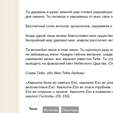
Ты держишь в руках земной шар словно редчайшую,
дне океана, Ты питаешь и укрываешь от вьюг свои с
Бессчетный сонм ангелов, архангелов, херувимов и
Когда одной лишь волею благословил мое существо
бескрайний мир даровал мне, ковром расстелил зел
Ты возлюбил меня и спас меня. Ты протянул руку ко
не забываешь меня. Каждое тайное желание, сердеч
скрижалях жизни, все заранее известно Тебе. Ты ут
выводить на фаворский свет Небесного Царства. Сл
Слава Тебе, ибо Имя Тебе Любовь!
«Хвалите Бога во святых Его, хвалите Его во ут
величествия Его. Хвалите Его во гласе трубнем, 
Его во струнах и органе. Хвалите Его в кимвалех
хвалит Господа» (Пс.150).
Теги:
Молитва
Псалтирь