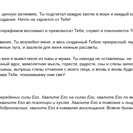
 ценную реликвию, Ты подсчитал каждую каплю в море и каждый к
оздания. Ничто не скроется от Тебя!
 серафимов воспевает и превозносит Тебя, служит и поклоняется Т
вание, Ты возлюбил меня, и весь созданный Тобою прекрасный, м
еные луга, и заалели для меня нежные рассветы.
 мне и вывел меня из тьмы и мрака. Ты никогда не оставляешь, не
ный вдох, мимолетная мысль, горести, радости, сны и слезы запи
ешишь, вытрешь слезы отчаяния с моего лица, и вновь и вновь буд
ава Тебе, показавшему нам свет!
верждении силы Его. Хвалите Его на силах Его, хвалите Его по 
хвалите Его во псалтири и гуслех. Хвалите Его в тимпане и лиц
 доброгласных, хвалите Его в кимвалех восклицания. Всякое дыха