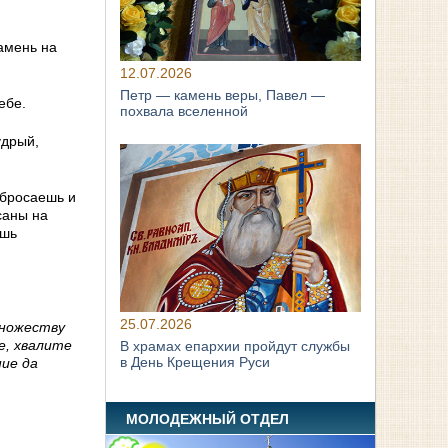
амень на
12.07.2026
Петр — камень веры, Павел —
ебе.
похвала вселенной
удрый,
 бросаешь и
саны на
ешь
25.07.2026
множеству
е, хвалите
В храмах епархии пройдут службы
в День Крещения Руси
ние да
МОЛОДЕЖНЫЙ ОТДЕЛ