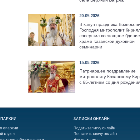
селе Верхний Багряж
20.05.2026
В канун праздника Вознесен
Господня митрополит Кирил
совершил всенощное бдение
храме Казанской духовной
семинарии
15.05.2026
Патриаршее поздравление
митрополиту Казанскому Кир
с 65-летием со дня рождени
ЕПАРХИИ
ЗАПИСКИ ОНЛАЙН
я епархии
Подать записку онлайн
й отдел
Поставить свечу онлайн
игиозного образования и
Нужды храмов