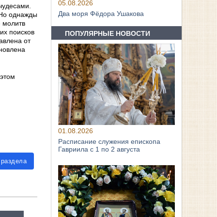
05.08.2026
чудесами.
Два моря Фёдора Ушакова
 Но однажды
е молитв
их поисков
ПОПУЛЯРНЫЕ НОВОСТИ
авлена от
ановлена
 этом
01.08.2026
Расписание служения епископа
Гавриила с 1 по 2 августа
 раздела