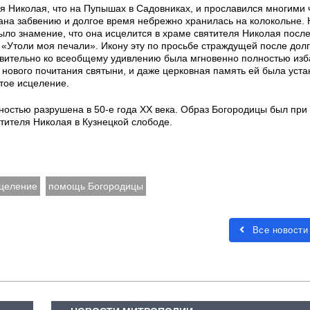
я Николая, что на Пупышах в Садовниках, и прославился многими 
ана забвению и долгое время небрежно хранилась на колокольне.
ыло знамение, что она исцелится в храме святителя Николая посл
«Утоли моя печали». Икону эту по просьбе страждущей после долг
твительно ко всеобщему удивлению была мгновенно полностью изб
я нового почитания святыни, и даже церковная память ей была уст
тое исцеление.
лностью разрушена в 50-е года XX века. Образ Богородицы был при
ятителя Николая в Кузнецкой слободе.
целение
помощь Богородицы
Все новости