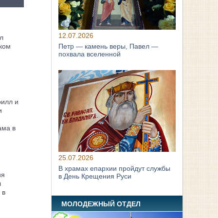
12.07.2026
л
ком
Петр — камень веры, Павел —
похвала вселенной
рилл и
и
ама в
25.07.2026
В храмах епархии пройдут службы
ия
в День Крещения Руси
л
 в
МОЛОДЕЖНЫЙ ОТДЕЛ