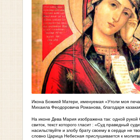
Икона Божией Матери, именуемая «Утоли моя печал
Михаила Феодоровича Романова, благодаря казака
На иконе Дева Мария изображена так: одной рукой 
свиток, текст которого гласит : «Суд праведный су
насильствуйте и злобу брату своему в сердце не т
словно Царица Небесная прислушивается к молитва