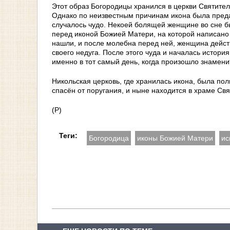
Этот образ Богородицы хранился в церкви Святител
Однако по неизвестным причинам икона была пред
случалось чудо. Некоей болящей женщине во сне б
перед иконой Божией Матери, на которой написано 
нашли, и после молебна перед ней, женщина дейс
своего недуга. После этого чуда и началась истори
именно в тот самый день, когда произошло знамени
Никольская церковь, где хранилась икона, была по
спасён от поругания, и ныне находится в храме Св
(Р)
Теги:
Богородица
иконы Божией Матери
ис