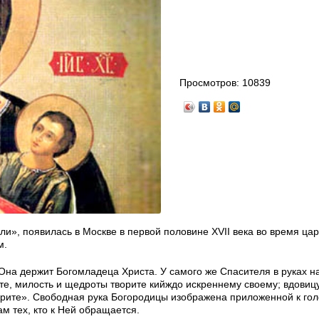
Просмотров:
10839
и», появилась в Москве в первой половине XVII века во время ца
м.
Она держит Богомладеца Христа. У самого же Спасителя в руках н
дите, милость и щедроты творите кийждо искреннему своему; вдовицу
ворите». Свободная рука Богородицы изображена приложенной к гол
м тех, кто к Ней обращается.