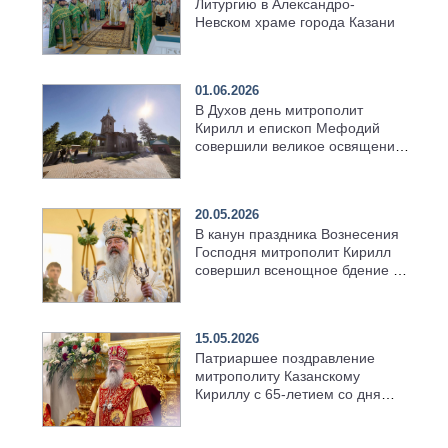
Литургию в Александро-
Невском храме города Казани
01.06.2026
В Духов день митрополит
Кирилл и епископ Мефодий
совершили великое освящение
возрождённого Троицкого
храма в селе Верхний Багряж
20.05.2026
В канун праздника Вознесения
Господня митрополит Кирилл
совершил всенощное бдение в
храме Казанской духовной
семинарии
15.05.2026
Патриаршее поздравление
митрополиту Казанскому
Кириллу с 65-летием со дня
рождения