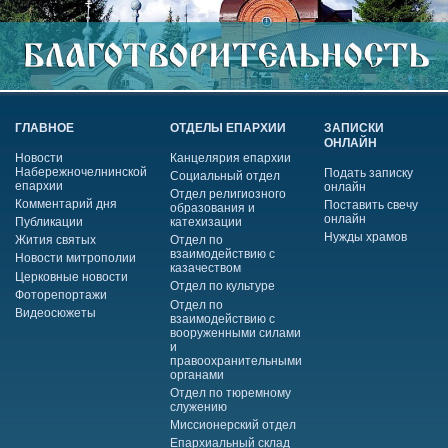
ГЛАВНОЕ
ОТДЕЛЫ ЕПАРХИИ
ЗАПИСКИ
ОНЛАЙН
Новости
Канцелярия епархии
Набережночелнинской
Подать записку
Социальный отдел
епархии
онлайн
Отдел религиозного
Комментарий дня
Поставить свечу
образования и
онлайн
Публикации
катехизации
Нужды храмов
Жития святых
Отдел по
взаимодействию с
Новости митрополии
казачеством
Церковные новости
Отдел по культуре
Фоторепортажи
Отдел по
Видеосюжеты
взаимодействию с
вооруженными силами
и
правоохранительными
органами
Отдел по тюремному
служению
Миссионерский отдел
Епархиальный склад