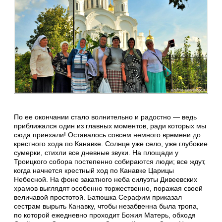
По ее окончании стало волнительно и радостно — ведь
приближался один из главных моментов, ради которых мы
сюда приехали! Оставалось совсем немного времени до
крестного хода по Канавке. Солнце уже село, уже глубокие
сумерки, стихли все дневные звуки. На площади у
Троицкого собора постепенно собираются люди; все ждут,
когда начнется крестный ход по Канавке Царицы
Небесной. На фоне закатного неба силуэты Дивеевских
храмов выглядят особенно торжественно, поражая своей
величавой простотой. Батюшка Серафим приказал
сестрам вырыть Канавку, чтобы незабвенна была тропа,
по которой ежедневно проходит Божия Матерь, обходя