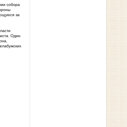
ами собора
тороны
ающуюся за
власти
риста. Один
она,
 елабужских