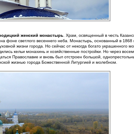
родицкий женский монастырь
. Храм, освященный в честь Казанс
на фоне светлого весеннего неба. Монастырь, основанный в 1868 
уховной жизни города. Но сейчас от некогда богато украшенного м
одились кельи монахинь и хозяйственные постройки. Но через восем
даться Православие и вновь был отстроен большой, однопрестольн
анской жизнью города Божественной Литургией и молебном.