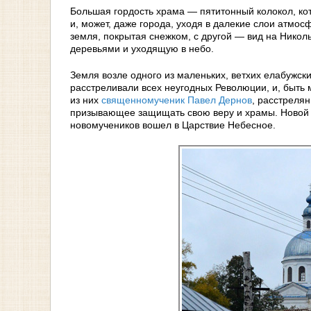
Большая гордость храма — пятитонный колокол, кот
и, может, даже города, уходя в далекие слои атмос
земля, покрытая снежком, с другой — вид на Николь
деревьями и уходящую в небо.
Земля возле одного из маленьких, ветхих елабужск
расстреливали всех неугодных Революции, и, быть 
из них
священномученик Павел Дернов
, расстреля
призывающее защищать свою веру и храмы. Новой в
новомучеников вошел в Царствие Небесное.