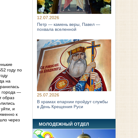
12.07.2026
Петр — камень веры, Павел —
похвала вселенной
енькие
552 году по
году
да на
хранилась
ю города —
25.07.2026
т образ
В храмах епархии пройдут службы
олились
в День Крещения Руси
 уйти, и
 именно к
ошло через
МОЛОДЕЖНЫЙ ОТДЕЛ