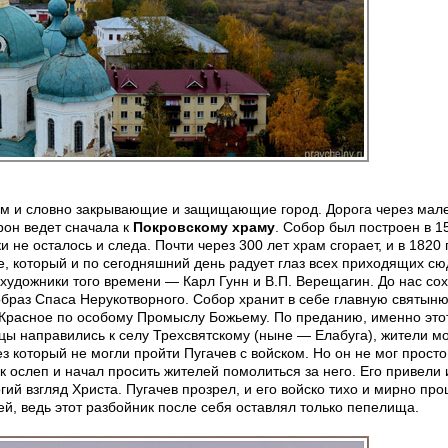
гом и словно закрывающие и защищающие город. Дорога через мал
рон ведет сначала к
Покровскому храму
. Собор был построен в 1
и не осталось и следа. Почти через 300 лет храм сгорает, и в 1820 
, который и по сегодняшний день радует глаз всех приходящих сю
художники того времени — Карл Гунн и В.П. Верещагин. До нас со
браз Спаса Нерукотворного. Собор хранит в себе главную святын
а Красное по особому Промыслу Божьему. По преданию, именно это
цы направились к селу Трехсвятскому (ныне — Елабуга), жители м
ез который не могли пройти Пугачев с войском. Но он не мог просто
к ослеп и начал просить жителей помолиться за него. Его привели
огий взгляд Христа. Пугачев прозрел, и его войско тихо и мирно пр
ей, ведь этот разбойник после себя оставлял только пепелища.