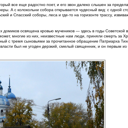
орый все еще радостно поет, и его звон далеко слышен за предел
феры. А с колокольни собора открывается чудесный вид: с одной с
ский и Спасский соборы, леса и где-то на горизонте трассу, извив
их домиков освящена кровью мучеников — здесь в годы Советской 
может, многие из них, неизвестные нам люди, приняли смерть за Х
нный с тремя сыновьями за прочитанное обращение Патриарха Тих
ласти был не угоден дерзкий, смелый священник, и он первым из