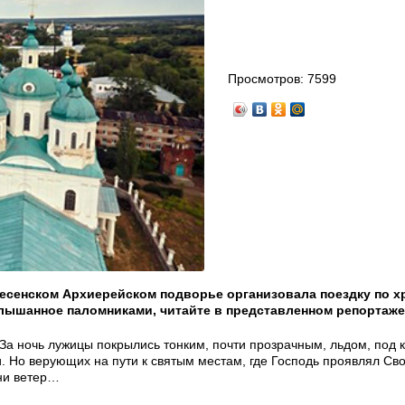
Просмотров:
7599
есенском Архиерейском подворье организовала поездку по х
слышанное паломниками, читайте в представленном репортаже
За ночь лужицы покрылись тонким, почти прозрачным, льдом, под 
. Но верующих на пути к святым местам, где Господь проявлял Св
 ни ветер…