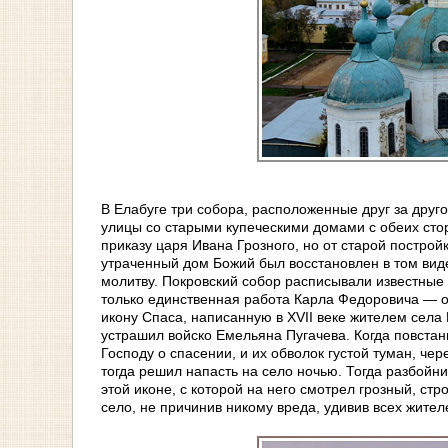
В Елабуге три собора, расположенные друг за дру
улицы со старыми купеческими домами с обеих сто
приказу царя Ивана Грозного, но от старой постройк
утраченный дом Божий был восстановлен в том виде
молитву. Покровский собор расписывали известные 
только единственная работа Карла Федоровича — о
икону Спаса, написанную в XVII веке жителем сел
устрашил войско Емельяна Пугачева. Когда повстан
Господу о спасении, и их обволок густой туман, чер
тогда решил напасть на село ночью. Тогда разбойни
этой иконе, с которой на него смотрел грозный, стр
село, не причинив никому вреда, удивив всех жител