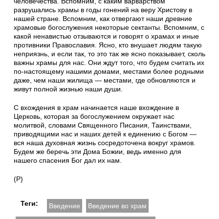
человечества. Вспомним, с каким варварством
разрушались храмы в годы гонений на веру Христову в
нашей стране. Вспомним, как отвергают наши древние
храмовые богослужения некоторые сектанты. Вспомним, с
какой ненавистью отзываются и говорят о храмах и иные
противники Православия. Ясно, кто внушает людям такую
неприязнь, и если так, то это так же ясно показывает, сколь
важны храмы для нас. Они ждут того, что будем считать их
по-настоящему нашими домами, местами более родными
даже, чем наши жилища — местами, где обновляются и
живут полной жизнью наши души.
С вхождения в храм начинается наше вхождение в
Церковь, которая за богослужением окружает нас
молитвой, словами Священного Писания, Таинствами,
приводящими нас и наших детей к единению с Богом —
вся наша духовная жизнь сосредоточена вокруг храмов.
Будем же беречь эти Дома Божии, ведь именно для
нашего спасения Бог дал их нам.
(Р)
Теги:
Введение
Введение во храм