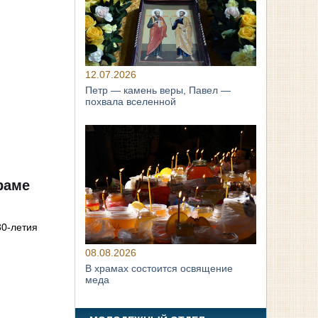
12.07.2026
Петр — камень веры, Павел —
похвала вселенной
раме
30-летия
08.08.2026
В храмах состоится освящение
меда