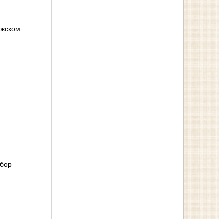
ужском
обор