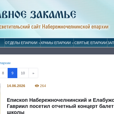
ОТДЕЛЫ ЕПАРХИИ
ХРАМЫ ЕПАРХИИ
СВЯТЫЕ ЕПАРХИИ
ЗА
пархии
8
9
10
»
14.06.2026
264
Епископ Набережночелнинский и Елабуж
Гавриил посетил отчетный концерт бале
школы