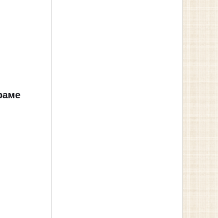
раме
й