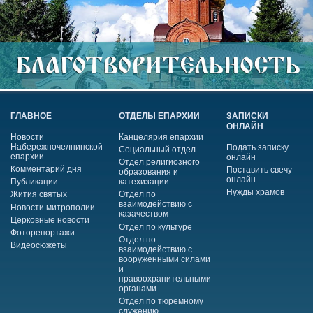
ГЛАВНОЕ
ОТДЕЛЫ ЕПАРХИИ
ЗАПИСКИ
ОНЛАЙН
Новости
Канцелярия епархии
Набережночелнинской
Подать записку
Социальный отдел
епархии
онлайн
Отдел религиозного
Комментарий дня
Поставить свечу
образования и
онлайн
Публикации
катехизации
Нужды храмов
Жития святых
Отдел по
взаимодействию с
Новости митрополии
казачеством
Церковные новости
Отдел по культуре
Фоторепортажи
Отдел по
Видеосюжеты
взаимодействию с
вооруженными силами
и
правоохранительными
органами
Отдел по тюремному
служению