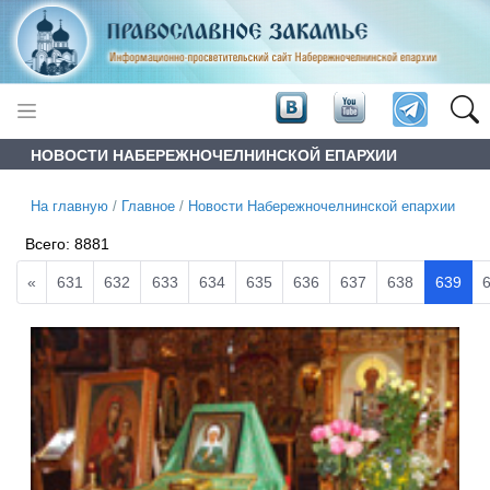
НОВОСТИ НАБЕРЕЖНОЧЕЛНИНСКОЙ ЕПАРХИИ
На главную
/
Главное
/
Новости Набережночелнинской епархии
Всего:
8881
«
631
632
633
634
635
636
637
638
639