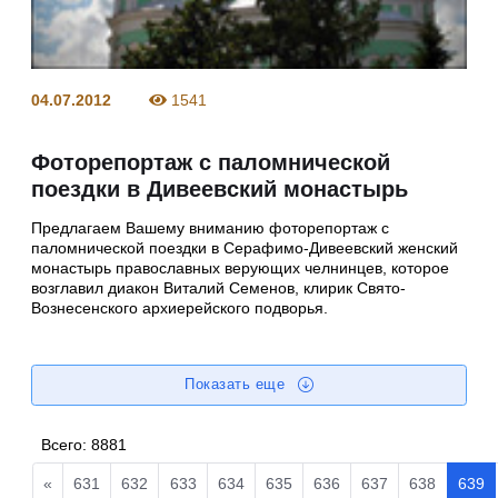
04.07.2012
1541
Фоторепортаж с паломнической
поездки в Дивеевский монастырь
Предлагаем Вашему вниманию фоторепортаж с
паломнической поездки в Серафимо-Дивеевский женский
монастырь православных верующих челнинцев, которое
возглавил диакон Виталий Семенов, клирик Свято-
Вознесенского архиерейского подворья.
Показать еще
Всего:
8881
«
631
632
633
634
635
636
637
638
639