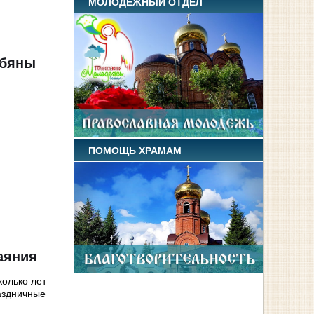
МОЛОДЕЖНЫЙ ОТДЕЛ
убяны
ПОМОЩЬ ХРАМАМ
аяния
колько лет
аздничные