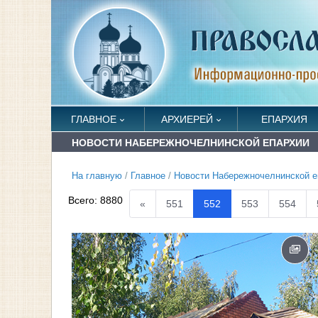
ГЛАВНОЕ
АРХИЕРЕЙ
ЕПАРХИЯ
НОВОСТИ НАБЕРЕЖНОЧЕЛНИНСКОЙ ЕПАРХИИ
На главную
/
Главное
/
Новости Набережночелнинской е
Всего:
8880
«
551
552
553
554