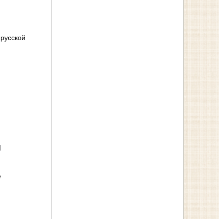
а
русской
ы
е