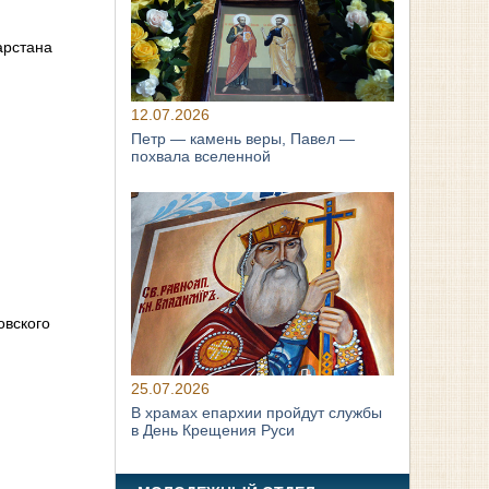
арстана
12.07.2026
Петр — камень веры, Павел —
похвала вселенной
овского
25.07.2026
В храмах епархии пройдут службы
в День Крещения Руси