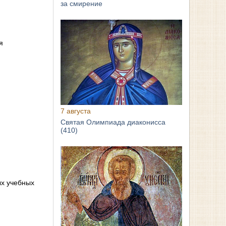
за смирение
я
7 августа
Святая Олимпиада диаконисса
(410)
ых учебных