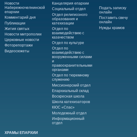
Новости
Канцелярия епархии
Набережночелнинской
Подать записку
Социальный отдел
епархии
онлайн
Отдел религиозного
Комментарий дня
Поставить свечу
образования и
онлайн
Публикации
катехизации
Нужды храмов
Жития святых
Отдел по
взаимодействию с
Новости митрополии
казачеством
Церковные новости
Отдел по культуре
Фоторепортажи
Отдел по
Видеосюжеты
взаимодействию с
вооруженными силами
и
правоохранительными
органами
Отдел по тюремному
служению
Миссионерский отдел
Епархиальный склад
Воскресная школа
Школа катехизаторов
КЮС «Спас»
Молодежный отдел
Информационный
отдел
ХРАМЫ ЕПАРХИИ