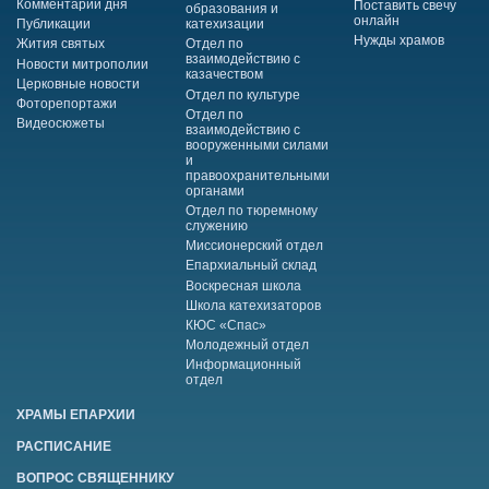
Комментарий дня
Поставить свечу
образования и
онлайн
Публикации
катехизации
Нужды храмов
Жития святых
Отдел по
взаимодействию с
Новости митрополии
казачеством
Церковные новости
Отдел по культуре
Фоторепортажи
Отдел по
Видеосюжеты
взаимодействию с
вооруженными силами
и
правоохранительными
органами
Отдел по тюремному
служению
Миссионерский отдел
Епархиальный склад
Воскресная школа
Школа катехизаторов
КЮС «Спас»
Молодежный отдел
Информационный
отдел
ХРАМЫ ЕПАРХИИ
РАСПИСАНИЕ
ВОПРОС СВЯЩЕННИКУ