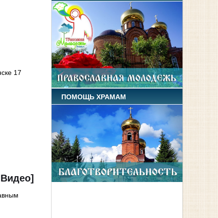
нске 17
ПОМОЩЬ ХРАМАМ
+Видео]
лавным