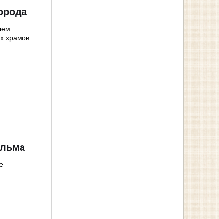
города
лем
х храмов
ильма
е