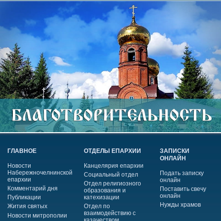
ГЛАВНОЕ
ОТДЕЛЫ ЕПАРХИИ
ЗАПИСКИ
ОНЛАЙН
Новости
Канцелярия епархии
Набережночелнинской
Подать записку
Социальный отдел
епархии
онлайн
Отдел религиозного
Комментарий дня
Поставить свечу
образования и
онлайн
Публикации
катехизации
Нужды храмов
Жития святых
Отдел по
взаимодействию с
Новости митрополии
казачеством