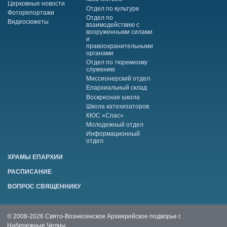
Церковные новости
Отдел по культуре
Фоторепортажи
Отдел по
Видеосюжеты
взаимодействию с
вооруженными силами
и
правоохранительными
органами
Отдел по тюремному
служению
Миссионерский отдел
Епархиальный склад
Воскресная школа
Школа катехизаторов
КЮС «Спас»
Молодежный отдел
Информационный
отдел
ХРАМЫ ЕПАРХИИ
РАСПИСАНИЕ
ВОПРОС СВЯЩЕННИКУ
© 2008-2026 Свято-Вознесенское Архиерейское подворье г.
Набережные Челны.