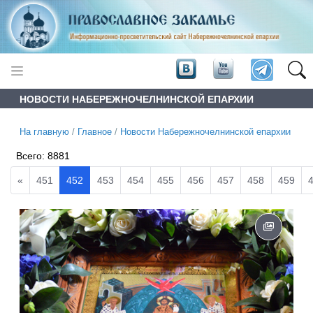
НОВОСТИ НАБЕРЕЖНОЧЕЛНИНСКОЙ ЕПАРХИИ
На главную
/
Главное
/
Новости Набережночелнинской епархии
Всего:
8881
«
451
452
453
454
455
456
457
458
459