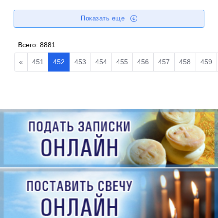
Показать еще
Всего:
8881
«
451
452
453
454
455
456
457
458
459