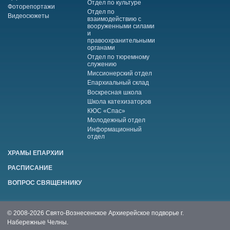
Отдел по культуре
Фоторепортажи
Отдел по
Видеосюжеты
взаимодействию с
вооруженными силами
и
правоохранительными
органами
Отдел по тюремному
служению
Миссионерский отдел
Епархиальный склад
Воскресная школа
Школа катехизаторов
КЮС «Спас»
Молодежный отдел
Информационный
отдел
ХРАМЫ ЕПАРХИИ
РАСПИСАНИЕ
ВОПРОС СВЯЩЕННИКУ
© 2008-2026 Свято-Вознесенское Архиерейское подворье г.
Набережные Челны.