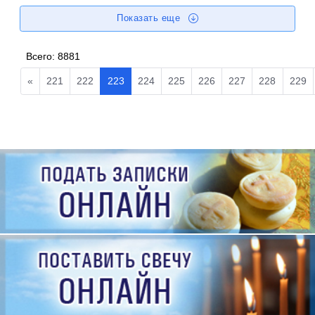
Показать еще
Всего:
8881
«
221
222
223
224
225
226
227
228
229