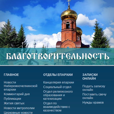
ГЛАВНОЕ
ОТДЕЛЫ ЕПАРХИИ
ЗАПИСКИ
ОНЛАЙН
Новости
Канцелярия епархии
Набережночелнинской
Подать записку
Социальный отдел
епархии
онлайн
Отдел религиозного
Комментарий дня
Поставить свечу
образования и
онлайн
Публикации
катехизации
Нужды храмов
Жития святых
Отдел по
взаимодействию с
Новости митрополии
казачеством
Церковные новости