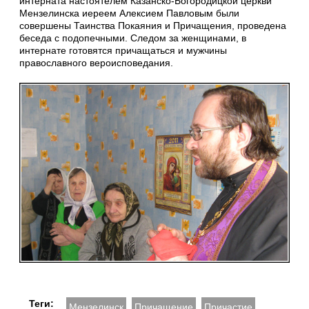
интерната настоятелем Казанско-Богородицкой церкви
Мензелинска иереем Алексием Павловым были
совершены Таинства Покаяния и Причащения, проведена
беседа с подопечными. Следом за женщинами, в
интернате готовятся причащаться и мужчины
православного вероисповедания.
Теги:
Мензелинск
Причащение
Причастие