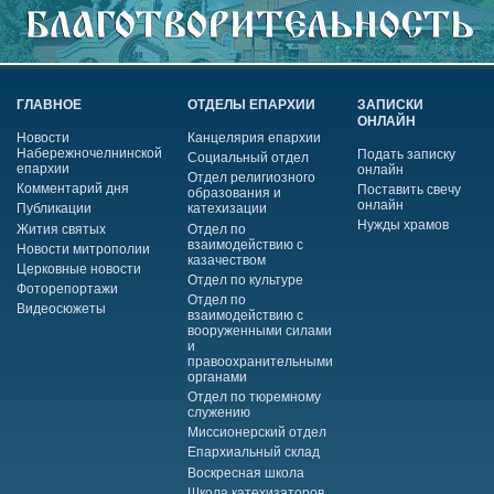
ГЛАВНОЕ
ОТДЕЛЫ ЕПАРХИИ
ЗАПИСКИ
ОНЛАЙН
Новости
Канцелярия епархии
Набережночелнинской
Подать записку
Социальный отдел
епархии
онлайн
Отдел религиозного
Комментарий дня
Поставить свечу
образования и
онлайн
Публикации
катехизации
Нужды храмов
Жития святых
Отдел по
взаимодействию с
Новости митрополии
казачеством
Церковные новости
Отдел по культуре
Фоторепортажи
Отдел по
Видеосюжеты
взаимодействию с
вооруженными силами
и
правоохранительными
органами
Отдел по тюремному
служению
Миссионерский отдел
Епархиальный склад
Воскресная школа
Школа катехизаторов