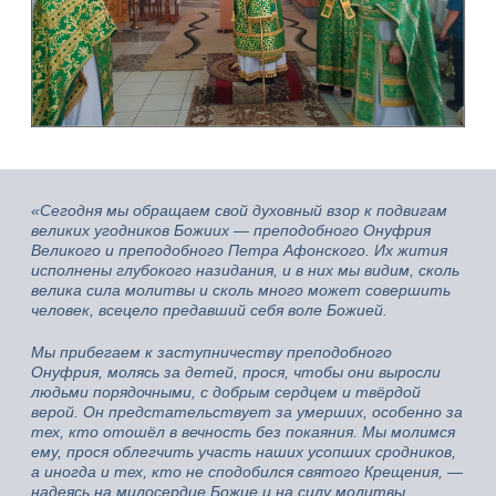
«Сегодня мы обращаем свой духовный взор к подвигам
великих угодников Божиих — преподобного Онуфрия
Великого и преподобного Петра Афонского. Их жития
исполнены глубокого назидания, и в них мы видим, сколь
велика сила молитвы и сколь много может совершить
человек, всецело предавший себя воле Божией.
Мы прибегаем к заступничеству преподобного
Онуфрия, молясь за детей, прося, чтобы они выросли
людьми порядочными, с добрым сердцем и твёрдой
верой. Он предстательствует за умерших, особенно за
тех, кто отошёл в вечность без покаяния. Мы молимся
ему, прося облегчить участь наших усопших сродников,
а иногда и тех, кто не сподобился святого Крещения, —
надеясь на милосердие Божие и на силу молитвы