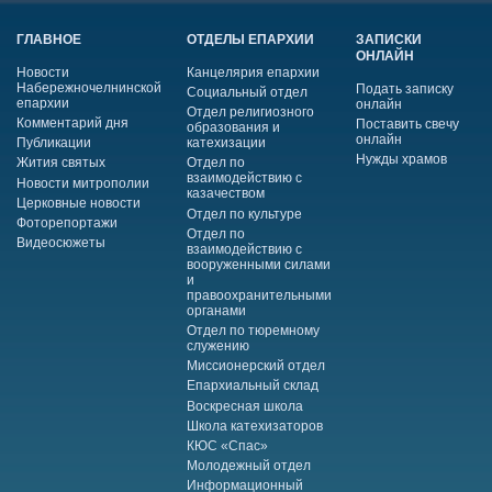
ГЛАВНОЕ
ОТДЕЛЫ ЕПАРХИИ
ЗАПИСКИ
ОНЛАЙН
Новости
Канцелярия епархии
Набережночелнинской
Подать записку
Социальный отдел
епархии
онлайн
Отдел религиозного
Комментарий дня
Поставить свечу
образования и
онлайн
Публикации
катехизации
Нужды храмов
Жития святых
Отдел по
взаимодействию с
Новости митрополии
казачеством
Церковные новости
Отдел по культуре
Фоторепортажи
Отдел по
Видеосюжеты
взаимодействию с
вооруженными силами
и
правоохранительными
органами
Отдел по тюремному
служению
Миссионерский отдел
Епархиальный склад
Воскресная школа
Школа катехизаторов
КЮС «Спас»
Молодежный отдел
Информационный