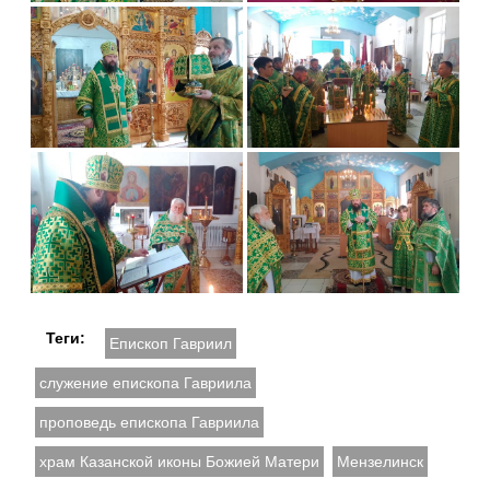
Теги:
Епископ Гавриил
служение епископа Гавриила
проповедь епископа Гавриила
храм Казанской иконы Божией Матери
Мензелинск