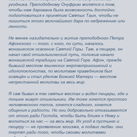
угодника. Преподобному Онуфрию молятся о том,
чтобы нам дарована была возможность достойно
подготовиться к принятию Святых Таин, чтобы не
лишиться этого величайшего дара по небрежению или
лености.
Не менее назидательно и житие преподобного Петра
Афонского — того, с кого, по сути, началось
монашеское освоение Святой Горы. Там, в пещере, он
начал свой отшельнический путь, положив начало
монашеской традиции на Святой Горе. Афон, прежде
бывший местом языческих жертвоприношений и
идолопоклонства, по молитвам праведников был
освящён и стал уделом Божией Матери — местом
непрестанной молитвы за весь мир.
Я сам бывал в тех святых местах и видел пещеры, где и
поныне живут отшельники. Им тоже хочется простого
человеческого тепла, хочется сладкого, хочется
общения и радости. Но они добровольно отказываются
от этого ради Господа, чтобы быть ближе к Нему и
молиться за нас — за весь мир. Их уход в пустыню и
пещеру — не проявление эгоизма, а подвиг любви: они
терпят ради того, чтобы своими молитвами