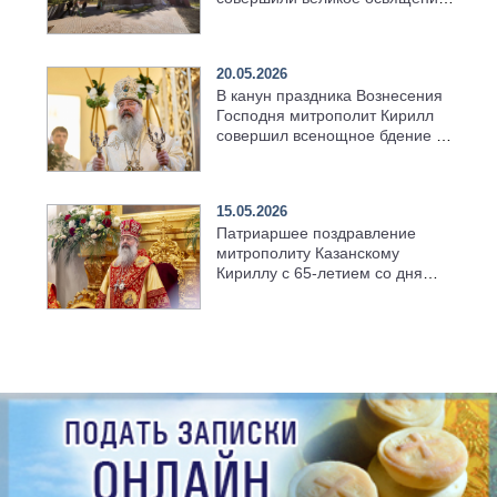
возрождённого Троицкого
храма в селе Верхний Багряж
20.05.2026
В канун праздника Вознесения
Господня митрополит Кирилл
совершил всенощное бдение в
храме Казанской духовной
семинарии
15.05.2026
Патриаршее поздравление
митрополиту Казанскому
Кириллу с 65-летием со дня
рождения