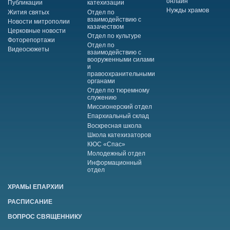
онлайн
Публикации
катехизации
Нужды храмов
Жития святых
Отдел по
взаимодействию с
Новости митрополии
казачеством
Церковные новости
Отдел по культуре
Фоторепортажи
Отдел по
Видеосюжеты
взаимодействию с
вооруженными силами
и
правоохранительными
органами
Отдел по тюремному
служению
Миссионерский отдел
Епархиальный склад
Воскресная школа
Школа катехизаторов
КЮС «Спас»
Молодежный отдел
Информационный
отдел
ХРАМЫ ЕПАРХИИ
РАСПИСАНИЕ
ВОПРОС СВЯЩЕННИКУ