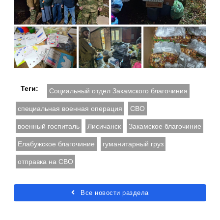
Теги:
Социальный отдел Закамского благочиния
специальная военная операция
СВО
военный госпиталь
Лисичанск
Закамское благочиние
Елабужское благочиние
гуманитарный груз
отправка на СВО
Все новости раздела