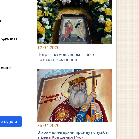
на
 сделать
12.07.2026
Петр — камень веры, Павел —
похвала вселенной
режные
 раздела
25.07.2026
В храмах епархии пройдут службы
в День Крещения Руси