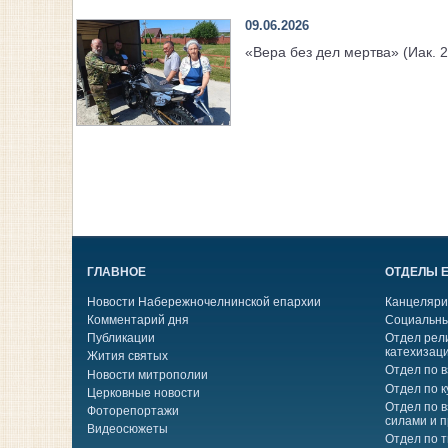
09.06.2026
«Вера без дел мертва» (Иак. 2
ГЛАВНОЕ
ОТДЕЛЫ 
Новости Набережночелнинской епархии
Канцеляри
Комментарий дня
Социальны
Публикации
Отдел рел
катехизац
Жития святых
Отдел по 
Новости митрополии
Отдел по к
Церковные новости
Отдел по 
Фоторепортажи
силами и 
Видеосюжеты
Отдел по 