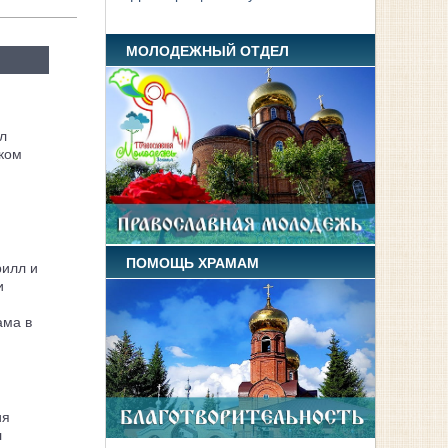
МОЛОДЕЖНЫЙ ОТДЕЛ
л
ком
ПОМОЩЬ ХРАМАМ
рилл и
и
ама в
ия
л