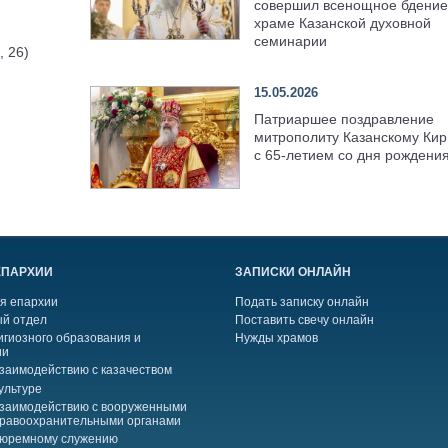
совершил всенощное бдение
храме Казанской духовной
семинарии
, 26)
15.05.2026
Патриаршее поздравление
митрополиту Казанскому Кир
с 65-летием со дня рождени
ЕПАРХИИ
ЗАПИСКИ ОНЛАЙН
я епархии
Подать записку онлайн
й отдел
Поставить свечу онлайн
игиозного образования и
Нужды храмов
ии
взаимодействию с казачеством
ультуре
взаимодействию с вооруженными
правоохранительными органами
тюремному служению