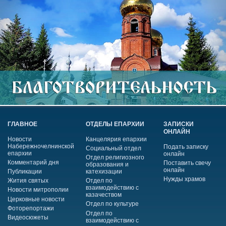
ГЛАВНОЕ
ОТДЕЛЫ ЕПАРХИИ
ЗАПИСКИ
ОНЛАЙН
Новости
Канцелярия епархии
Набережночелнинской
Подать записку
Социальный отдел
епархии
онлайн
Отдел религиозного
Комментарий дня
Поставить свечу
образования и
онлайн
Публикации
катехизации
Нужды храмов
Жития святых
Отдел по
взаимодействию с
Новости митрополии
казачеством
Церковные новости
Отдел по культуре
Фоторепортажи
Отдел по
Видеосюжеты
взаимодействию с