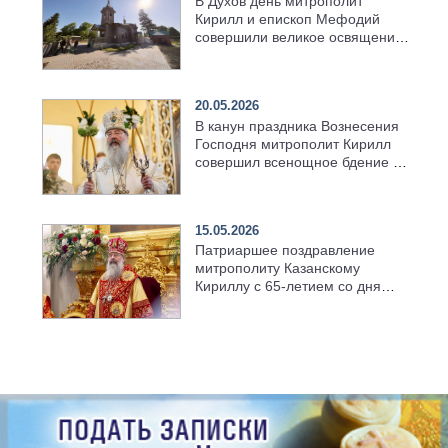
В Духов день митрополит
Кирилл и епископ Мефодий
совершили великое освящение
возрождённого Троицкого
храма в селе Верхний Багряж
20.05.2026
В канун праздника Вознесения
Господня митрополит Кирилл
совершил всенощное бдение в
храме Казанской духовной
семинарии
15.05.2026
Патриаршее поздравление
митрополиту Казанскому
Кириллу с 65-летием со дня
рождения