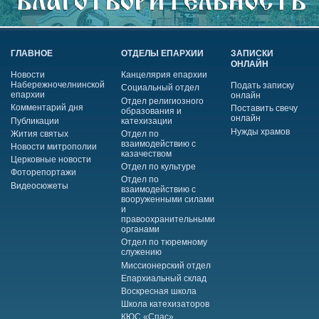
ГЛАВНОЕ
ОТДЕЛЫ ЕПАРХИИ
ЗАПИСКИ
ОНЛАЙН
Новости
Канцелярия епархии
Набережночелнинской
Подать записку
Социальный отдел
епархии
онлайн
Отдел религиозного
Комментарий дня
Поставить свечу
образования и
онлайн
Публикации
катехизации
Нужды храмов
Жития святых
Отдел по
взаимодействию с
Новости митрополии
казачеством
Церковные новости
Отдел по культуре
Фоторепортажи
Отдел по
Видеосюжеты
взаимодействию с
вооруженными силами
и
правоохранительными
органами
Отдел по тюремному
служению
Миссионерский отдел
Епархиальный склад
Воскресная школа
Школа катехизаторов
КЮС «Спас»