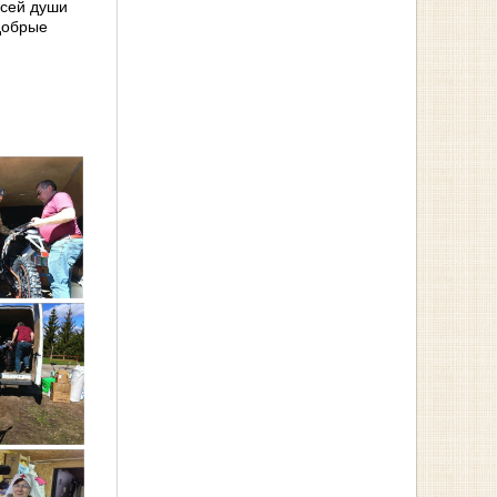
всей души
добрые