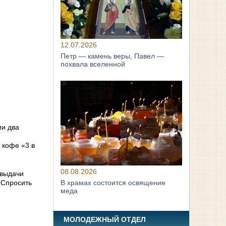
12.07.2026
Петр — камень веры, Павел —
похвала вселенной
ии два
 кофе «3 в
08.08.2026
 выдачи
 Спросить
В храмах состоится освящение
меда
МОЛОДЕЖНЫЙ ОТДЕЛ