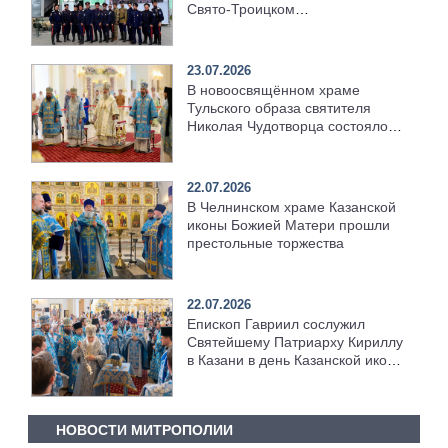
Свято‑Троицком
Серафимо‑Дивеевском
монастыре
23.07.2026
В новоосвящённом храме
Тульского образа святителя
Николая Чудотворца состоялось
соборное архиерейское
богослужение
22.07.2026
В Челнинском храме Казанской
иконы Божией Матери прошли
престольные торжества
22.07.2026
Епископ Гавриил сослужил
Святейшему Патриарху Кириллу
в Казани в день Казанской иконы
Божией Матери [+Видео]
НОВОСТИ МИТРОПОЛИИ