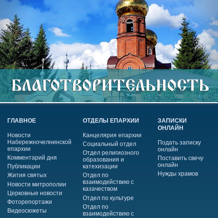
ГЛАВНОЕ
ОТДЕЛЫ ЕПАРХИИ
ЗАПИСКИ
ОНЛАЙН
Новости
Канцелярия епархии
Набережночелнинской
Подать записку
Социальный отдел
епархии
онлайн
Отдел религиозного
Комментарий дня
Поставить свечу
образования и
онлайн
Публикации
катехизации
Нужды храмов
Жития святых
Отдел по
взаимодействию с
Новости митрополии
казачеством
Церковные новости
Отдел по культуре
Фоторепортажи
Отдел по
Видеосюжеты
взаимодействию с