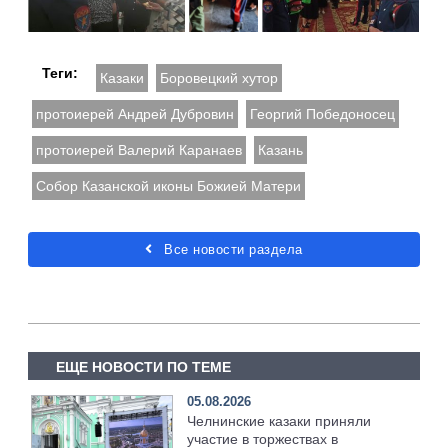
Теги:
Казаки
Боровецкий хутор
протоиерей Андрей Дубровин
Георгий Победоносец
протоиерей Валерий Каранаев
Казань
Собор Казанской иконы Божией Матери
Все новости раздела
ЕЩЕ НОВОСТИ ПО ТЕМЕ
05.08.2026
Челнинские казаки приняли
участие в торжествах в