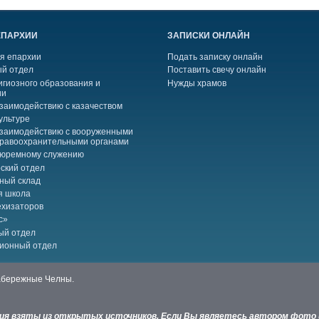
ЕПАРХИИ
ЗАПИСКИ ОНЛАЙН
я епархии
Подать записку онлайн
й отдел
Поставить свечу онлайн
игиозного образования и
Нужды храмов
ии
взаимодействию с казачеством
ультуре
взаимодействию с вооруженными
правоохранительными органами
тюремному служению
ский отдел
ный склад
я школа
ехизаторов
с»
ый отдел
ионный отдел
Набережные Челны.
ния взяты из открытых источников. Если Вы являетесь автором фото 