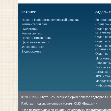
ГЛАВНОЕ
ОТДЕЛЫ 
Новости Набережночелнинской епархии
Канцеляри
Комментарий дня
Социальны
Публикации
Отдел рел
катехизац
Жития святых
Отдел по 
Новости митрополии
Отдел по к
Церковные новости
Отдел по 
Фоторепортажи
силами и 
Видеосюжеты
Отдел по 
Миссионер
Епархиаль
Воскресна
Школа кат
КЮС «Спа
Молодежн
Информац
© 2008-2026 Свято-Вознесенское Архиерейское подворье г. 
Работает под управлением системы
CMS «Епархия»
*Все размещенные на сайте Pravchelny.ru фотоизображе