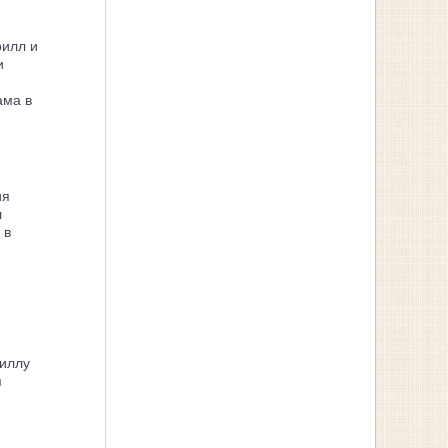
рилл и
и
ама в
ия
л
 в
иллу
я