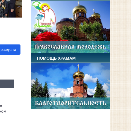
 раздела
ПОМОЩЬ ХРАМАМ
л
ком