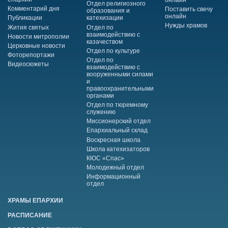
Отдел религиозного
Комментарий дня
Поставить свечу
образования и
онлайн
Публикации
катехизации
Нужды храмов
Жития святых
Отдел по
взаимодействию с
Новости митрополии
казачеством
Церковные новости
Отдел по культуре
Фоторепортажи
Отдел по
Видеосюжеты
взаимодействию с
вооруженными силами
и
правоохранительными
органами
Отдел по тюремному
служению
Миссионерский отдел
Епархиальный склад
Воскресная школа
Школа катехизаторов
КЮС «Спас»
Молодежный отдел
Информационный
отдел
ХРАМЫ ЕПАРХИИ
РАСПИСАНИЕ