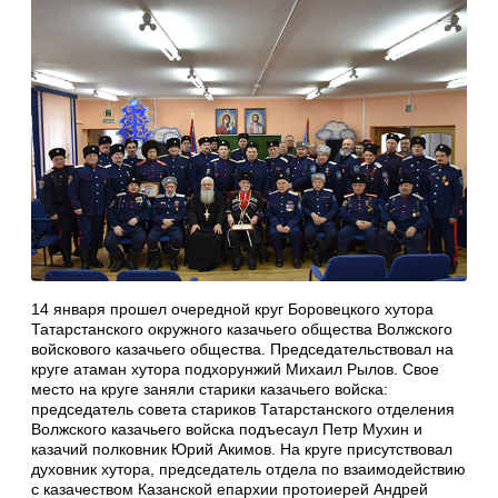
14 января прошел очередной круг Боровецкого хутора
Татарстанского окружного казачьего общества Волжского
войскового казачьего общества. Председательствовал на
круге атаман хутора подхорунжий Михаил Рылов. Свое
место на круге заняли старики казачьего войска:
председатель совета стариков Татарстанского отделения
Волжского казачьего войска подъесаул Петр Мухин и
казачий полковник Юрий Акимов. На круге присутствовал
духовник хутора, председатель отдела по взаимодействию
с казачеством Казанской епархии протоиерей Андрей