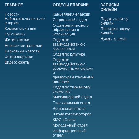
ГЛАВНОЕ
ОТДЕЛЫ ЕПАРХИИ
ЗАПИСКИ
ОНЛАЙН
Новости
Канцелярия епархии
Набережночелнинской
Подать записку
Социальный отдел
епархии
онлайн
Отдел религиозного
Комментарий дня
Поставить свечу
образования и
онлайн
Публикации
катехизации
Нужды храмов
Жития святых
Отдел по
взаимодействию с
Новости митрополии
казачеством
Церковные новости
Отдел по культуре
Фоторепортажи
Отдел по
Видеосюжеты
взаимодействию с
вооруженными силами
и
правоохранительными
органами
Отдел по тюремному
служению
Миссионерский отдел
Епархиальный склад
Воскресная школа
Школа катехизаторов
КЮС «Спас»
Молодежный отдел
Информационный
отдел