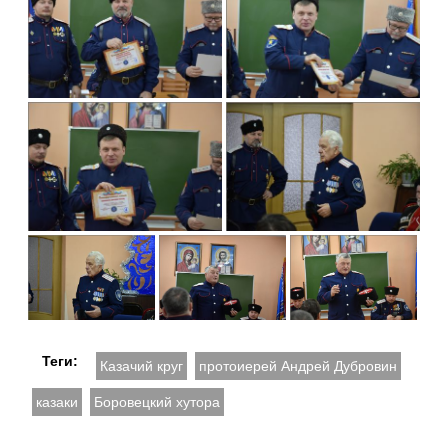
Теги:
Казачий круг
протоиерей Андрей Дубровин
казаки
Боровецкий хутора