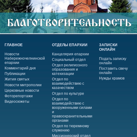
ГЛАВНОЕ
ОТДЕЛЫ ЕПАРХИИ
ЗАПИСКИ
ОНЛАЙН
Новости
Канцелярия епархии
Набережночелнинской
Подать записку
Социальный отдел
епархии
онлайн
Отдел религиозного
Комментарий дня
Поставить свечу
образования и
онлайн
Публикации
катехизации
Нужды храмов
Жития святых
Отдел по
взаимодействию с
Новости митрополии
казачеством
Церковные новости
Отдел по культуре
Фоторепортажи
Отдел по
Видеосюжеты
взаимодействию с
вооруженными силами
и
правоохранительными
органами
Отдел по тюремному
служению
Миссионерский отдел