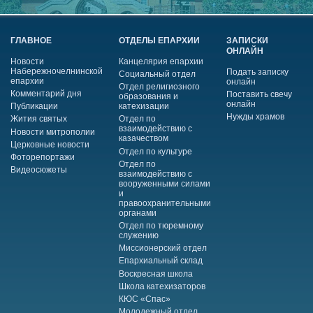
ГЛАВНОЕ
ОТДЕЛЫ ЕПАРХИИ
ЗАПИСКИ
ОНЛАЙН
Новости
Канцелярия епархии
Набережночелнинской
Подать записку
Социальный отдел
епархии
онлайн
Отдел религиозного
Комментарий дня
Поставить свечу
образования и
онлайн
Публикации
катехизации
Нужды храмов
Жития святых
Отдел по
взаимодействию с
Новости митрополии
казачеством
Церковные новости
Отдел по культуре
Фоторепортажи
Отдел по
Видеосюжеты
взаимодействию с
вооруженными силами
и
правоохранительными
органами
Отдел по тюремному
служению
Миссионерский отдел
Епархиальный склад
Воскресная школа
Школа катехизаторов
КЮС «Спас»
Молодежный отдел