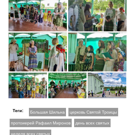
Теги:
Большая Шильна
церковь Святой Троицы
протоиерей Рафаил Миронов
день всех святых
неделя всех святых