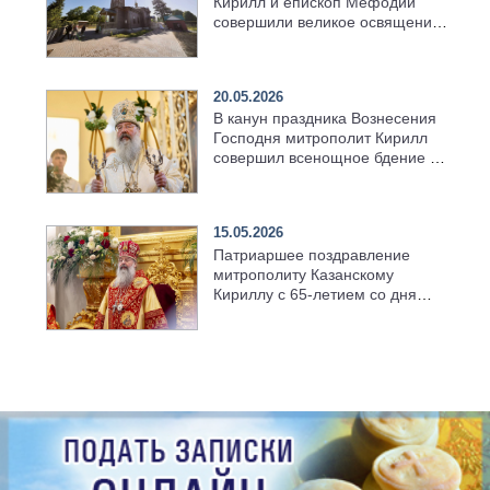
Кирилл и епископ Мефодий
совершили великое освящение
возрождённого Троицкого
храма в селе Верхний Багряж
20.05.2026
В канун праздника Вознесения
Господня митрополит Кирилл
совершил всенощное бдение в
храме Казанской духовной
семинарии
15.05.2026
Патриаршее поздравление
митрополиту Казанскому
Кириллу с 65-летием со дня
рождения