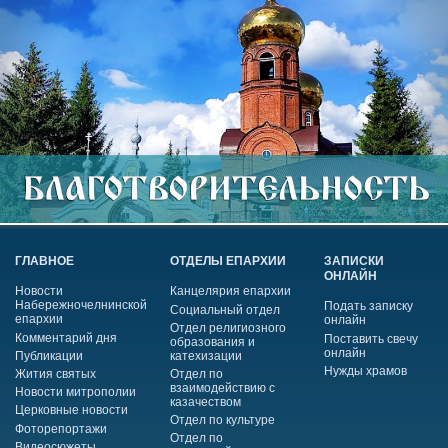
ГЛАВНОЕ
ОТДЕЛЫ ЕПАРХИИ
ЗАПИСКИ
ОНЛАЙН
Новости
Канцелярия епархии
Набережночелнинской
Подать записку
Социальный отдел
епархии
онлайн
Отдел религиозного
Комментарий дня
Поставить свечу
образования и
онлайн
Публикации
катехизации
Нужды храмов
Жития святых
Отдел по
взаимодействию с
Новости митрополии
казачеством
Церковные новости
Отдел по культуре
Фоторепортажи
Отдел по
Видеосюжеты