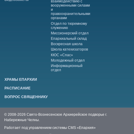
взаимодействию с
вооруженными силами
и
правоохранительными
органами
Отдел по тюремному
служению
Миссионерский отдел
Епархиальный склад
Воскресная школа
Школа катехизаторов
КЮС «Спас»
Молодежный отдел
Информационный
отдел
ХРАМЫ ЕПАРХИИ
РАСПИСАНИЕ
ВОПРОС СВЯЩЕННИКУ
© 2008-2026 Свято-Вознесенское Архиерейское подворье г.
Набережные Челны.
Работает под управлением системы
CMS «Епархия»