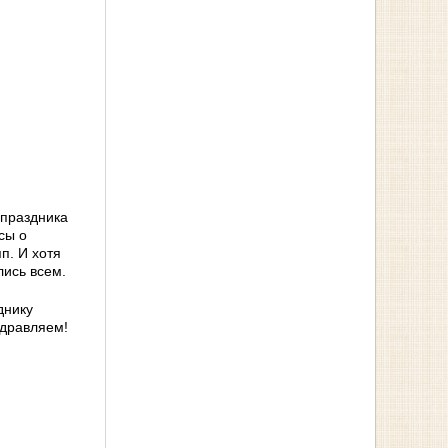
 праздника
сы о
п. И хотя
лись всем.
днику
здравляем!