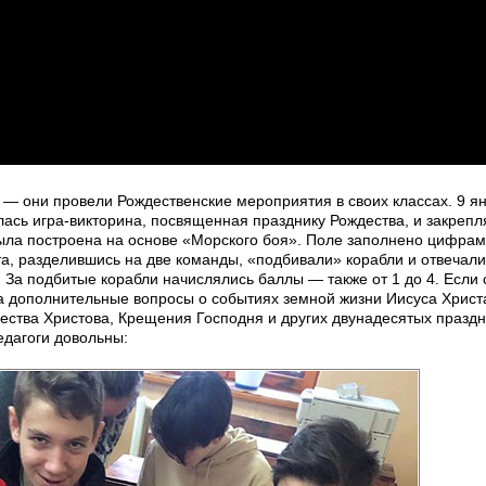
 — они провели Рождественские мероприятия в своих классах. 9 ян
ялась игра-викторина, посвященная празднику Рождества, и закре
ыла построена на основе «Морского боя». Поле заполнено цифрами
а, разделившись на две команды, «подбивали» корабли и отвечали
За подбитые корабли начислялись баллы — также от 1 до 4. Если 
а дополнительные вопросы о событиях земной жизни Иисуса Христ
ества Христова, Крещения Господня и других двунадесятых праздн
едагоги довольны: