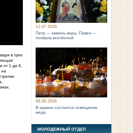
12.07.2026
Петр — камень веры, Павел —
похвала вселенной
варя в трех
пляющая
 от 1 до 4,
 на
стрелки
а,
иках.
08.08.2026
В храмах состоится освящение
меда
МОЛОДЕЖНЫЙ ОТДЕЛ