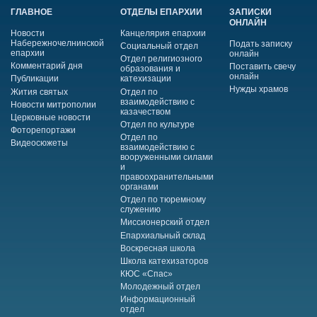
ГЛАВНОЕ
ОТДЕЛЫ ЕПАРХИИ
ЗАПИСКИ
ОНЛАЙН
Новости
Канцелярия епархии
Набережночелнинской
Подать записку
Социальный отдел
епархии
онлайн
Отдел религиозного
Комментарий дня
Поставить свечу
образования и
онлайн
Публикации
катехизации
Нужды храмов
Жития святых
Отдел по
взаимодействию с
Новости митрополии
казачеством
Церковные новости
Отдел по культуре
Фоторепортажи
Отдел по
Видеосюжеты
взаимодействию с
вооруженными силами
и
правоохранительными
органами
Отдел по тюремному
служению
Миссионерский отдел
Епархиальный склад
Воскресная школа
Школа катехизаторов
КЮС «Спас»
Молодежный отдел
Информационный
отдел