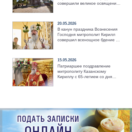
совершили великое освящение
возрождённого Троицкого
храма в селе Верхний Багряж
20.05.2026
В канун праздника Вознесения
Господня митрополит Кирилл
совершил всенощное бдение в
храме Казанской духовной
семинарии
15.05.2026
Патриаршее поздравление
митрополиту Казанскому
Кириллу с 65-летием со дня
рождения