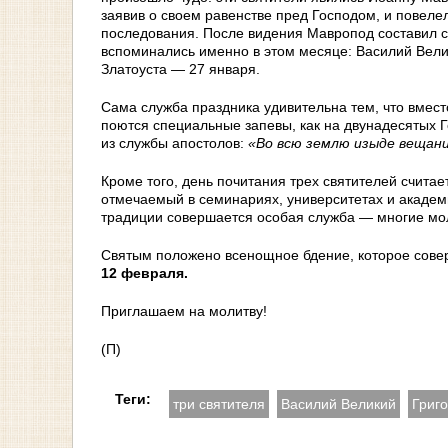
заявив о своем равенстве пред Господом, и повелел
последования. После видения Мавропод составил сл
вспоминались именно в этом месяце: Василий Вели
Златоуста — 27 января.
Сама служба праздника удивительна тем, что вмес
поются специальные запевы, как на двунадесятых Г
из службы апостолов:
«Во всю землю изыде вещание
Кроме того, день почитания трех святителей счита
отмечаемый в семинариях, университетах и академи
традиции совершается особая служба — многие мол
Святым положено всенощное бдение, которое сов
12 февраля.
Приглашаем на молитву!
(П)
Теги:
три святителя
Василий Великий
Григ