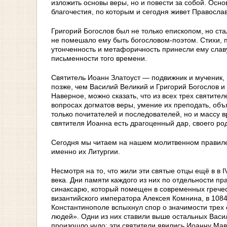
изложить основы веры, но и повести за собой. Осн
благочестия, по которым и сегодня живет Правосла
Григорий Богослов был не только епископом, но ст
не помешало ему быть богословом-поэтом. Стихи, п
утонченность и метафоричность принесли ему слав
письменности того времени.
Святитель Иоанн Златоуст — подвижник и мученик, 
позже, чем Василий Великий и Григорий Богослов и 
Наверное, можно сказать, что из всех трех святит
вопросах догматов веры, умение их преподать, об
только почитателей и последователей, но и массу в
святителя Иоанна есть драгоценный дар, своего род
Сегодня мы читаем на нашем молитвенном правиле
именно их Литургии.
Несмотря на то, что жили эти святые отцы ещё в в I
века. Дни памяти каждого из них по отдельности пр
синаксарю, который помещен в cовременных гречес
византийского императора Алексея Комнина, в 1084 
Константинополе вспыхнул спор о значимости трех
людей». Одни из них ставили выше остальных Васил
произошло чудо: эти святители явились Иоанну Ма