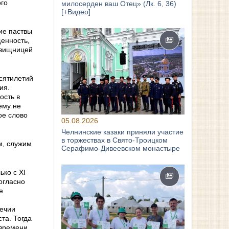
ого
милосерден ваш Отец» (Лк. 6, 36)
[+Видео]
ие паствы
щенность,
овищницей
есятилетий
ия.
ость в
ему не
ое слово
05.08.2026
Челнинские казаки приняли участие
в торжествах в Свято‑Троицком
м, служим
Серафимо‑Дивеевском монастыре
ько с XI
Согласно
е
речии
та. Тогда
времени,