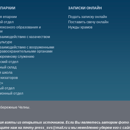
ЕПАРХИИ
ЗАПИСКИ ОНЛАЙН
я епархии
Подать записку онлайн
й отдел
Поставить свечу онлайн
игиозного образования и
Нужды храмов
ии
взаимодействию с казачеством
ультуре
взаимодействию с вооруженными
правоохранительными органами
тюремному служению
ский отдел
ный склад
я школа
ехизаторов
с»
ый отдел
ионный отдел
Набережные Челны.
ния взяты из открытых источников. Если Вы являетесь автором фото 
ите нам на почту press_svs@mail.ru и мы немедленно уберем его с сай