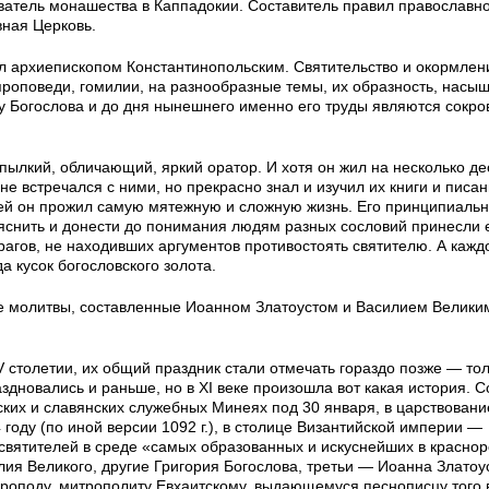
ователь монашества в Каппадокии. Составитель правил православн
вная Церковь.
ал архиепископом Константинопольским. Святительство и окормлен
роповеди, гомилии, на разнообразные темы, их образность, насы
у Богослова и до дня нынешнего именно его труды являются сокр
пылкий, обличающий, яркий оратор. И хотя он жил на несколько д
не встречался с ними, но прекрасно знал и изучил их книги и писан
елей он прожил самую мятежную и сложную жизнь. Его принципиальн
ъяснить и донести до понимания людям разных сословий принесли 
рагов, не находивших аргументов противостоять святителю. А кажд
а кусок богословского золота.
 молитвы, составленные Иоанном Златоустом и Василием Велики
V столетии, их общий праздник стали отмечать гораздо позже — тол
аздновались и раньше, но в XI веке произошла вот какая история. 
ких и славянских служебных Минеях под 30 января, в царствовани
году (по иной версии 1092 г.), в столице Византийской империи —
 святителей в среде «самых образованных и искуснейших в красно
ия Великого, другие Григория Богослова, третьи — Иоанна Златоус
вроподу, митрополиту Евхаитскому, выдающемуся песнописцу того 