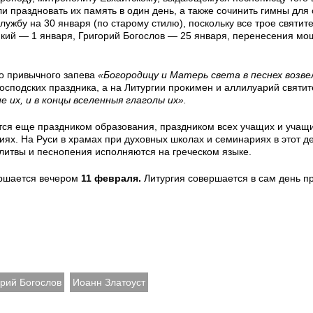
и праздновать их память в один день, а также сочинить гимны для
ужбу на 30 января (по старому стилю), поскольку все трое святит
кий — 1 января, Григорий Богослов — 25 января, перенесения м
то привычного запева
«Богородицу и Матерь света в песнех возв
осподских праздника, а на Литургии прокимен и аллилуарий святит
 их, и в концы вселенныя глаголы их».
ется еще праздником образования, праздником всех учащих и учащ
ях. На Руси в храмах при духовных школах и семинариях в этот д
итвы и песнопения исполняются на греческом языке.
ершается вечером
11 февраля.
Литургия совершается в сам день п
орий Богослов
Иоанн Златоуст