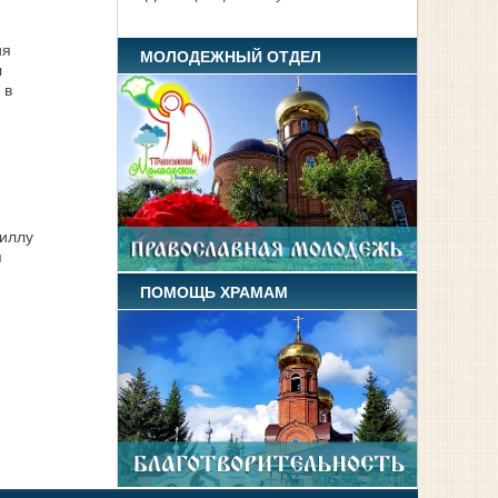
ия
МОЛОДЕЖНЫЙ ОТДЕЛ
л
 в
иллу
я
ПОМОЩЬ ХРАМАМ