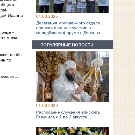
 общего
елей
ощей Иоанна
04.08.2026
Делегация молодёжного отдела
епархии приняла участие в
еличим
»
молодёжном форуме в Дивеево
елям взят
ПОПУЛЯРНЫЕ НОВОСТИ
ихся, особо
ень по
разника —
01.08.2026
Расписание служения епископа
Гавриила с 1 по 2 августа