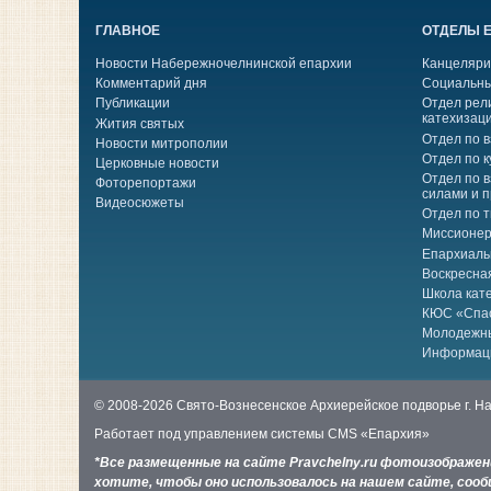
ГЛАВНОЕ
ОТДЕЛЫ 
Новости Набережночелнинской епархии
Канцеляри
Комментарий дня
Социальны
Публикации
Отдел рел
катехизац
Жития святых
Отдел по 
Новости митрополии
Отдел по к
Церковные новости
Отдел по 
Фоторепортажи
силами и 
Видеосюжеты
Отдел по 
Миссионер
Епархиаль
Воскресна
Школа кат
КЮС «Спа
Молодежн
Информац
© 2008-2026 Свято-Вознесенское Архиерейское подворье г. 
Работает под управлением системы
CMS «Епархия»
*Все размещенные на сайте Pravchelny.ru фотоизображе
хотите, чтобы оно использовалось на нашем сайте, сообщ