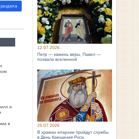
 раздела
12.07.2026
Петр — камень веры, Павел —
похвала вселенной
л
ком
рилл и
и
ама в
25.07.2026
В храмах епархии пройдут службы
в День Крещения Руси