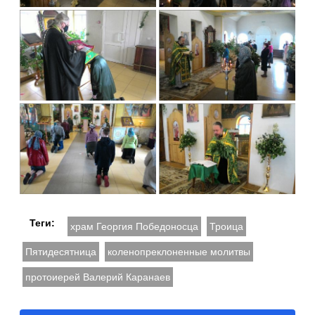
Теги:
храм Георгия Победоносца
Троица
Пятидесятница
коленопреклоненные молитвы
протоиерей Валерий Каранаев