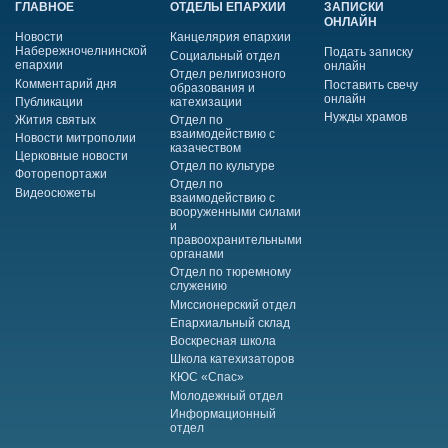
ГЛАВНОЕ
ОТДЕЛЫ ЕПАРХИИ
ЗАПИСКИ
ОНЛАЙН
Новости
Канцелярия епархии
Набережночелнинской
Подать записку
Социальный отдел
епархии
онлайн
Отдел религиозного
Комментарий дня
Поставить свечу
образования и
онлайн
Публикации
катехизации
Нужды храмов
Жития святых
Отдел по
взаимодействию с
Новости митрополии
казачеством
Церковные новости
Отдел по культуре
Фоторепортажи
Отдел по
Видеосюжеты
взаимодействию с
вооруженными силами
и
правоохранительными
органами
Отдел по тюремному
служению
Миссионерский отдел
Епархиальный склад
Воскресная школа
Школа катехизаторов
КЮС «Спас»
Молодежный отдел
Информационный
отдел