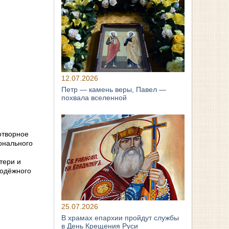
12.07.2026
Петр — камень веры, Павел —
похвала вселенной
отворное
онального
тери и
лодёжного
25.07.2026
В храмах епархии пройдут службы
в День Крещения Руси