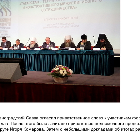
еноградский Савва огласил приветственное слово к участникам фо
илла. После этого было зачитано приветствие полномочного предс
руге Игоря Комарова. Затем с небольшими докладами об итогах р