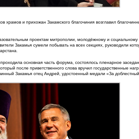
в храмов и прихожан Закамского благочиния возглавил благочин
азовательным проектам митрополии, молодёжному и социальному
вители Закамья сумели побывать на всех секциях, руководили кот
арстана.
 проходила основная часть форума, состоялось пленарное заседан
который после приветственного слова вручил государственные наг
очинный Закамья отец Андрей, удостоенный медали «За доблестный