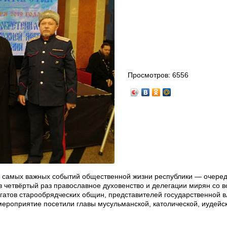
Просмотров:
6556
из самых важных событий общественной жизни республики — очере
 четвёртый раз православное духовенство и делегации мирян со в
егатов старообрядческих общин, представителей государственной в
й мероприятие посетили главы мусульманской, католической, иудейс