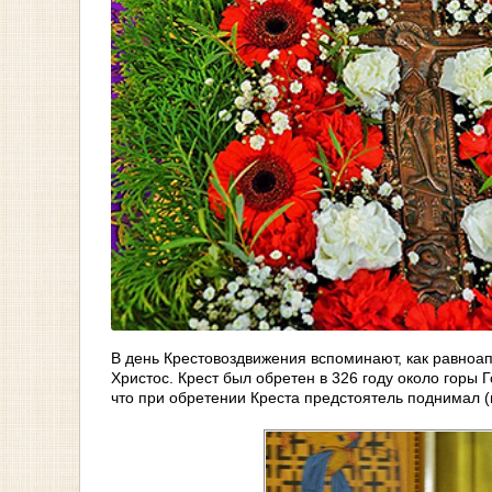
В день Крестовоздвижения вспоминают, как равноап
Христос. Крест был обретен в 326 году около горы
что при обретении Креста предстоятель поднимал (во