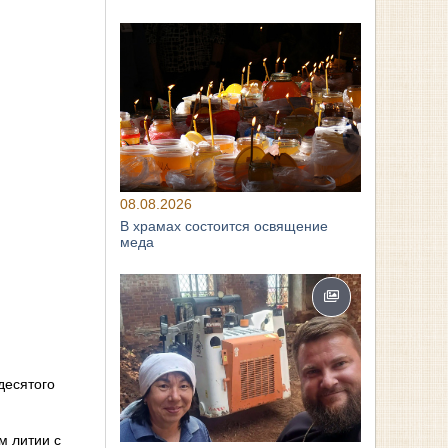
08.08.2026
В храмах состоится освящение
меда
десятого
м литии с