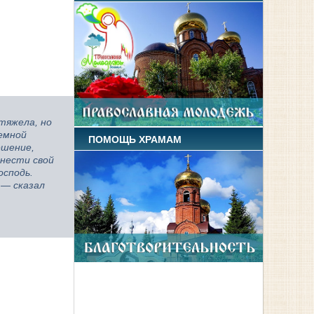
тяжела, но
земной
ПОМОЩЬ ХРАМАМ
ешение,
 нести свой
осподь.
 — сказал