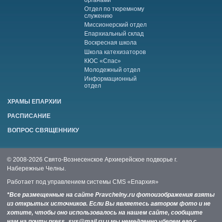
Отдел по тюремному
служению
Миссионерский отдел
Епархиальный склад
Воскресная школа
Школа катехизаторов
КЮС «Спас»
Молодежный отдел
Информационный
отдел
ХРАМЫ ЕПАРХИИ
РАСПИСАНИЕ
ВОПРОС СВЯЩЕННИКУ
© 2008-2026 Свято-Вознесенское Архиерейское подворье г.
Набережные Челны.
Работает под управлением системы
CMS «Епархия»
*Все размещенные на сайте Pravchelny.ru фотоизображения взяты
из открытых источников. Если Вы являетесь автором фото и не
хотите, чтобы оно использовалось на нашем сайте, сообщите
нам на почту press_svs@mail.ru и мы немедленно уберем его с