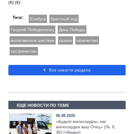
(К) (К)
Теги:
Елабуга
Крестный ход
Георгий Победоносец
День Победы
молитвенное шествие
казаки
казачество
сестричество
Все новости раздела
ЕЩЕ НОВОСТИ ПО ТЕМЕ
06.08.2026
«Будьте милосердны, как
милосерден ваш Отец» (Лк. 6,
36) [+Видео]