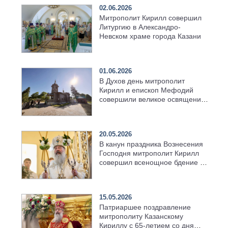
02.06.2026
Митрополит Кирилл совершил
Литургию в Александро-
Невском храме города Казани
01.06.2026
В Духов день митрополит
Кирилл и епископ Мефодий
совершили великое освящение
возрождённого Троицкого
храма в селе Верхний Багряж
20.05.2026
В канун праздника Вознесения
Господня митрополит Кирилл
совершил всенощное бдение в
храме Казанской духовной
семинарии
15.05.2026
Патриаршее поздравление
митрополиту Казанскому
Кириллу с 65-летием со дня