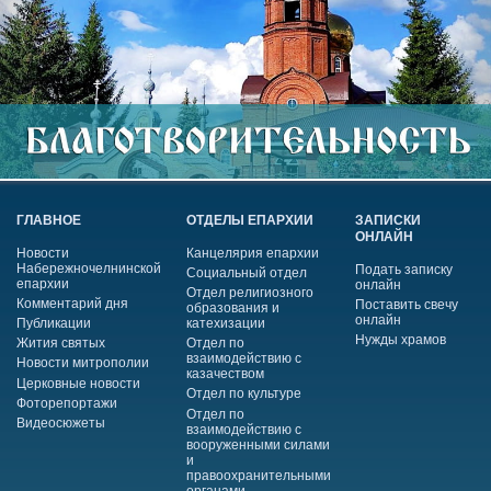
ГЛАВНОЕ
ОТДЕЛЫ ЕПАРХИИ
ЗАПИСКИ
ОНЛАЙН
Новости
Канцелярия епархии
Набережночелнинской
Подать записку
Социальный отдел
епархии
онлайн
Отдел религиозного
Комментарий дня
Поставить свечу
образования и
онлайн
Публикации
катехизации
Нужды храмов
Жития святых
Отдел по
взаимодействию с
Новости митрополии
казачеством
Церковные новости
Отдел по культуре
Фоторепортажи
Отдел по
Видеосюжеты
взаимодействию с
вооруженными силами
и
правоохранительными
органами