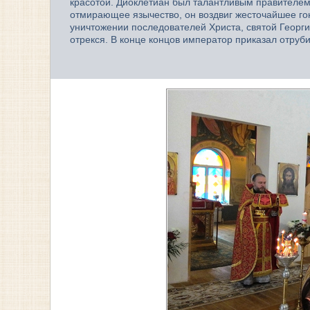
красотой. Диоклетиан был талантливым правителе
отмирающее язычество, он воздвиг жесточайшее го
уничтожении последователей Христа, святой Георг
отрекся. В конце концов император приказал отруби