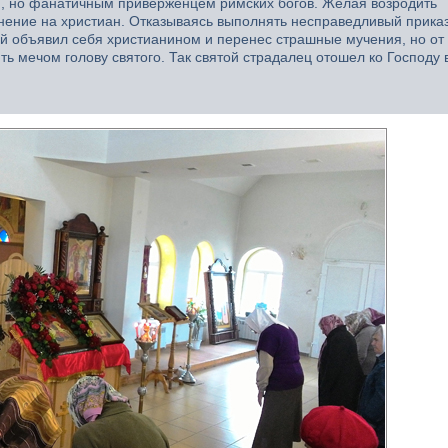
м, но фанатичным приверженцем римских богов. Желая возродить
нение на христиан. Отказываясь выполнять несправедливый прика
ий объявил себя христианином и перенес страшные мучения, но от
ть мечом голову святого. Так святой страдалец отошел ко Господу в