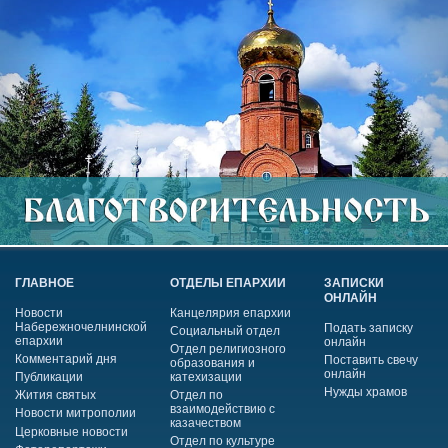
ГЛАВНОЕ
ОТДЕЛЫ ЕПАРХИИ
ЗАПИСКИ
ОНЛАЙН
Новости
Канцелярия епархии
Набережночелнинской
Подать записку
Социальный отдел
епархии
онлайн
Отдел религиозного
Комментарий дня
Поставить свечу
образования и
онлайн
Публикации
катехизации
Нужды храмов
Жития святых
Отдел по
взаимодействию с
Новости митрополии
казачеством
Церковные новости
Отдел по культуре