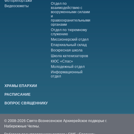
Фоторепортажи
Отдел по
Видеосюжеты
взаимодействию с
вооруженными силами
и
правоохранительными
органами
Отдел по тюремному
служению
Миссионерский отдел
Епархиальный склад
Воскресная школа
Школа катехизаторов
КЮС «Спас»
Молодежный отдел
Информационный
отдел
ХРАМЫ ЕПАРХИИ
РАСПИСАНИЕ
ВОПРОС СВЯЩЕННИКУ
© 2008-2026 Свято-Вознесенское Архиерейское подворье г.
Набережные Челны.