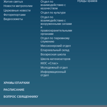
Нужды храмов
Жития святых
Отдел по
взаимодействию с
Новости митрополии
казачеством
Церковные новости
Отдел по культуре
Фоторепортажи
Отдел по
Видеосюжеты
взаимодействию с
вооруженными силами
и
правоохранительными
органами
Отдел по тюремному
служению
Миссионерский отдел
Епархиальный склад
Воскресная школа
Школа катехизаторов
КЮС «Спас»
Молодежный отдел
Информационный
отдел
ХРАМЫ ЕПАРХИИ
РАСПИСАНИЕ
ВОПРОС СВЯЩЕННИКУ