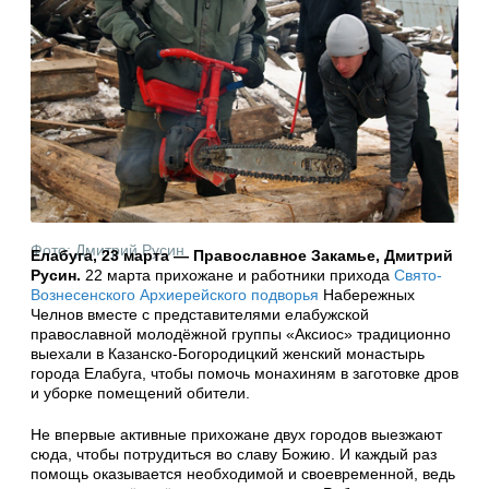
Фото: Дмитрий Русин
Елабуга, 23 марта — Православное Закамье, Дмитрий
Русин.
22 марта
прихожане и работники прихода
Свято-
Вознесенского Архиерейского подворья
Набережных
Челнов вместе с представителями елабужской
православной молодёжной группы «Аксиос» традиционно
выехали в Казанско-Богородицкий женский монастырь
города Елабуга, чтобы помочь монахиням в заготовке дров
и уборке помещений обители.
Не впервые активные прихожане двух городов выезжают
сюда, чтобы потрудиться во славу Божию. И каждый раз
помощь оказывается необходимой и своевременной, ведь