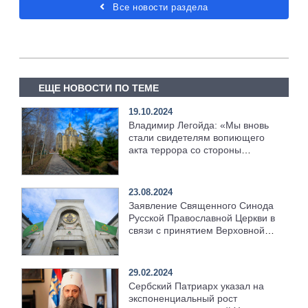
Все новости раздела
ЕЩЕ НОВОСТИ ПО ТЕМЕ
19.10.2024
Владимир Легойда: «Мы вновь
стали свидетелям вопиющего
акта террора со стороны
раскольников по отношению к
верующим канонической
Украинской Православной
23.08.2024
Церкви»
Заявление Священного Синода
Русской Православной Церкви в
связи с принятием Верховной
Радой Украины законопроекта,
направленного на ликвидацию
Украинской Православной
29.02.2024
Церкви
Сербский Патриарх указал на
экспоненциальный рост