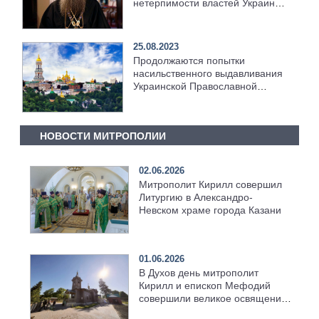
нетерпимости властей Украины
по отношению к Украинской
Православной Церкви
25.08.2023
Продолжаются попытки
насильственного выдавливания
Украинской Православной
Церкви из Киево-Печерской
Лавры
НОВОСТИ МИТРОПОЛИИ
02.06.2026
Митрополит Кирилл совершил
Литургию в Александро-
Невском храме города Казани
01.06.2026
В Духов день митрополит
Кирилл и епископ Мефодий
совершили великое освящение
возрождённого Троицкого