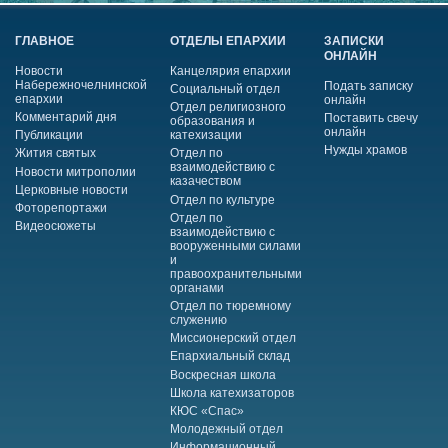
ГЛАВНОЕ
ОТДЕЛЫ ЕПАРХИИ
ЗАПИСКИ
ОНЛАЙН
Новости
Канцелярия епархии
Набережночелнинской
Подать записку
Социальный отдел
епархии
онлайн
Отдел религиозного
Комментарий дня
Поставить свечу
образования и
онлайн
Публикации
катехизации
Нужды храмов
Жития святых
Отдел по
взаимодействию с
Новости митрополии
казачеством
Церковные новости
Отдел по культуре
Фоторепортажи
Отдел по
Видеосюжеты
взаимодействию с
вооруженными силами
и
правоохранительными
органами
Отдел по тюремному
служению
Миссионерский отдел
Епархиальный склад
Воскресная школа
Школа катехизаторов
КЮС «Спас»
Молодежный отдел
Информационный