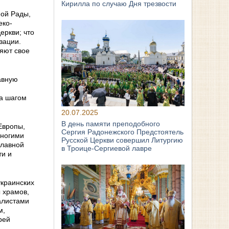
Кирилла по случаю Дня трезвости
ной Рады,
еко-
еркви; что
зации.
яют свое
авную
за шагом
20.07.2025
В день памяти преподобного
Европы,
Сергия Радонежского Предстоятель
многими
Русской Церкви совершил Литургию
славной
в Троице-Сергиевой лавре
ти и
украинских
 храмов,
алистами
м,
рей