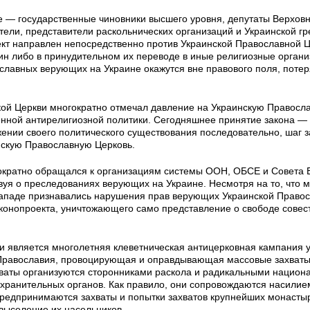
е — государственные чиновники высшего уровня, депутаты Верхов
ели, представители раскольнических организаций и Украинской гр
ект направлен непосредственно против Украинской Православной Ц
щин либо в принудительном их переводе в иные религиозные органи
лавных верующих на Украине окажутся вне правового поля, потер
кой Церкви многократно отмечал давление на Украинскую Правосл
нной антирелигиозной политики. Сегодняшнее принятие закона —
жении своего политического существования последовательно, шаг 
нскую Православную Церковь.
ократно обращался к организациям системы ООН, ОБСЕ и Совета 
уя о преследованиях верующих на Украине. Несмотря на то, что 
ападе признавались нарушения прав верующих Украинской Право
аконопроекта, уничтожающего само представление о свободе совес
 является многолетняя клеветническая антицерковная кампания 
равославия, провоцирующая и оправдывающая массовые захваты
аты организуются сторонниками раскола и радикальными национ
охранительных органов. Как правило, они сопровождаются насилие
редпринимаются захваты и попытки захватов крупнейших монасты
выселение их насельников.