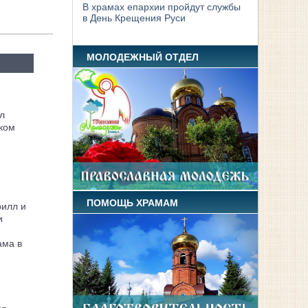
В храмах епархии пройдут службы
в День Крещения Руси
МОЛОДЕЖНЫЙ ОТДЕЛ
л
ком
ПОМОЩЬ ХРАМАМ
рилл и
и
ама в