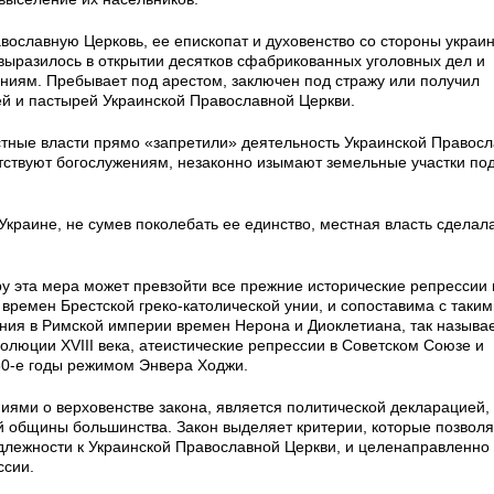
ославную Церковь, ее епископат и духовенство со стороны украин
выразилось в открытии десятков сфабрикованных уголовных дел и
ниям. Пребывает под арестом, заключен под стражу или получил
й и пастырей Украинской Православной Церкви.
стные власти прямо «запретили» деятельность Украинской Правос
тствуют богослужениям, незаконно изымают земельные участки по
краине, не сумев поколебать ее единство, местная власть сделала
у эта мера может превзойти все прежние исторические репрессии 
времен Брестской греко-католической унии, и сопоставима с таким
ния в Римской империи времен Нерона и Диоклетиана, так называ
люции XVIII века, атеистические репрессии в Советском Союзе и
60-е годы режимом Энвера Ходжи.
иями о верховенстве закона, является политической декларацией
й общины большинства. Закон выделяет критерии, которые позвол
адлежности к Украинской Православной Церкви, и целенаправленно
ссии.