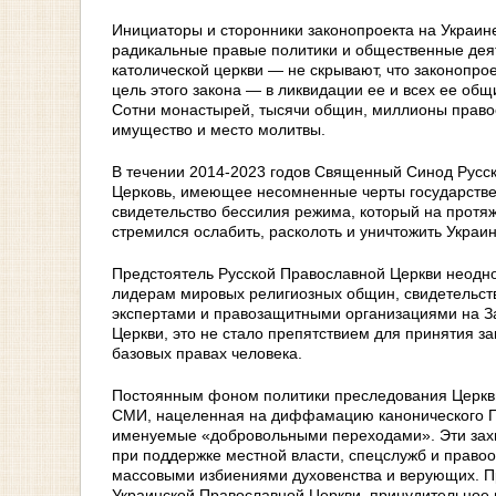
Инициаторы и сторонники законопроекта на Украин
радикальные правые политики и общественные деят
католической церкви — не скрывают, что законопро
цель этого закона — в ликвидации ее и всех ее об
Сотни монастырей, тысячи общин, миллионы правос
имущество и место молитвы.
В течении 2014-2023 годов Священный Синод Русс
Церковь, имеющее несомненные черты государстве
свидетельство бессилия режима, который на протя
стремился ослабить, расколоть и уничтожить Украи
Предстоятель Русской Православной Церкви неодн
лидерам мировых религиозных общин, свидетельств
экспертами и правозащитными организациями на З
Церкви, это не стало препятствием для принятия з
базовых правах человека.
Постоянным фоном политики преследования Церкви
СМИ, нацеленная на диффамацию канонического П
именуемые «добровольными переходами». Эти захв
при поддержке местной власти, спецслужб и право
массовыми избиениями духовенства и верующих. П
Украинской Православной Церкви, принудительное 