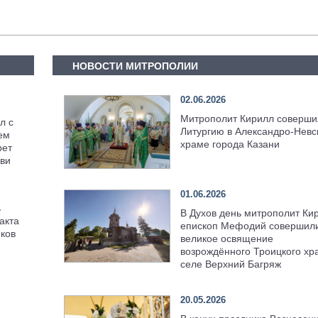
НОВОСТИ МИТРОПОЛИИ
02.06.2026
Митрополит Кирилл соверши
л с
Литургию в Александро-Невс
ем
храме города Казани
рет
ви
01.06.2026
ь
В Духов день митрополит Ки
акта
епископ Мефодий совершил
иков
великое освящение
возрождённого Троицкого хр
селе Верхний Багряж
20.05.2026