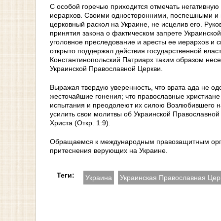
С особой горечью приходится отмечать негативну
иерархов. Своими односторонними, поспешными и 
церковный раскол на Украине, не исцелив его. Рук
принятия закона о фактическом запрете Украинско
уголовное преследование и аресты ее иерархов и 
открыто поддержал действия государственной власт
Константинопольский Патриарх таким образом нес
Украинской Православной Церкви.
Выражая твердую уверенность, что врата ада не од
жесточайшие гонения; что православные христиане
испытания и преодолеют их силою Возлюбившего на
усилить свои молитвы об Украинской Православной 
Христа (Откр. 1:9).
Обращаемся к международным правозащитным орга
притеснения верующих на Украине.
Теги:
Украина
Украинская Православная Цер