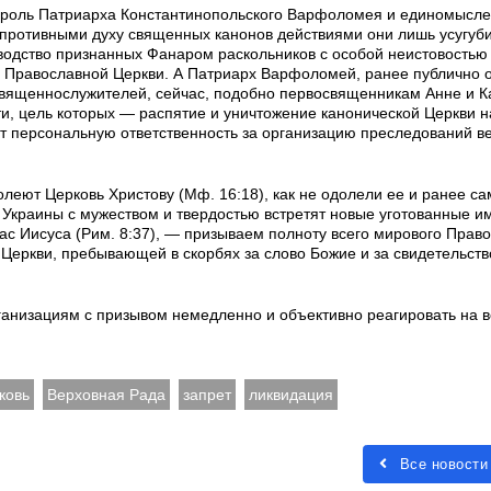
ю роль Патриарха Константинопольского Варфоломея и единомысл
противными духу священных канонов действиями они лишь усугуб
оводство признанных Фанаром раскольников с особой неистовостью
й Православной Церкви. А Патриарх Варфоломей, ранее публично
священнослужителей, сейчас, подобно первосвященникам Анне и 
и, цель которых — распятие и уничтожение канонической Церкви н
ет персональную ответственность за организацию преследований 
олеют Церковь Христову (Мф. 16:18), как не одолели ее и ранее с
 Украины с мужеством и твердостью встретят новые уготованные и
с Иисуса (Рим. 8:37), — призываем полноту всего мирового Прав
Церкви, пребывающей в скорбях за слово Божие и за свидетельств
низациям с призывом немедленно и объективно реагировать на
ковь
Верховная Рада
запрет
ликвидация
Все новости