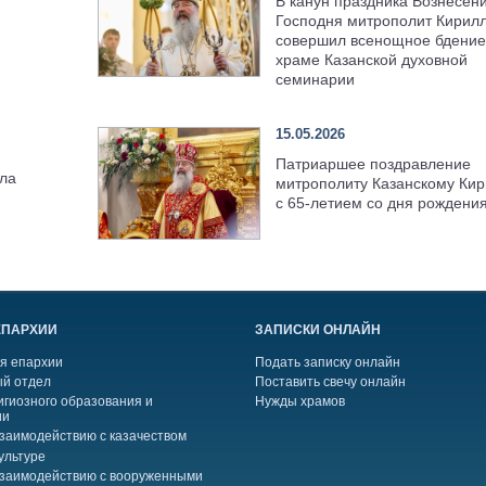
В канун праздника Вознесен
Господня митрополит Кирил
совершил всенощное бдение
храме Казанской духовной
семинарии
15.05.2026
Патриаршее поздравление
ела
митрополиту Казанскому Кир
с 65-летием со дня рождени
ЕПАРХИИ
ЗАПИСКИ ОНЛАЙН
я епархии
Подать записку онлайн
й отдел
Поставить свечу онлайн
игиозного образования и
Нужды храмов
ии
взаимодействию с казачеством
ультуре
взаимодействию с вооруженными