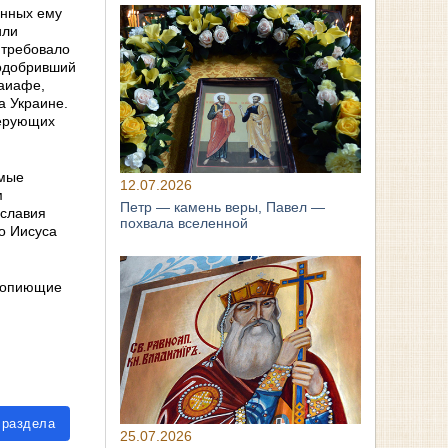
енных ему
или
 требовало
 одобривший
Каиафе,
а Украине.
верующих
амые
12.07.2026
м
Петр — камень веры, Павел —
ославия
похвала вселенной
о Иисуса
 вопиющие
 раздела
25.07.2026