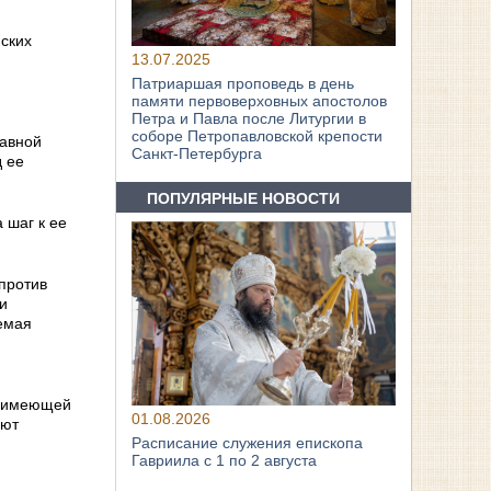
ских
13.07.2025
Патриаршая проповедь в день
памяти первоверховных апостолов
Петра и Павла после Литургии в
соборе Петропавловской крепости
лавной
Санкт-Петербурга
д ее
ПОПУЛЯРНЫЕ НОВОСТИ
 шаг к ее
против
и
емая
, имеющей
01.08.2026
яют
Расписание служения епископа
Гавриила с 1 по 2 августа