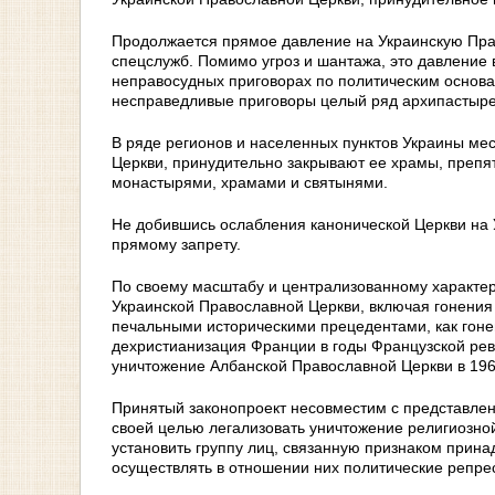
Продолжается прямое давление на Украинскую Прав
спецслужб. Помимо угроз и шантажа, это давление 
неправосудных приговорах по политическим основа
несправедливые приговоры целый ряд архипастыре
В ряде регионов и населенных пунктов Украины ме
Церкви, принудительно закрывают ее храмы, препя
монастырями, храмами и святынями.
Не добившись ослабления канонической Церкви на У
прямому запрету.
По своему масштабу и централизованному характер
Украинской Православной Церкви, включая гонения 
печальными историческими прецедентами, как гоне
дехристианизация Франции в годы Французской рево
уничтожение Албанской Православной Церкви в 19
Принятый законопроект несовместим с представлен
своей целью легализовать уничтожение религиозно
установить группу лиц, связанную признаком прин
осуществлять в отношении них политические репре