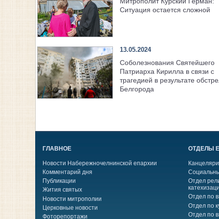
Митрополит Курский Герман:
Ситуация остается сложной
13.05.2024
Соболезнования Святейшего
Патриарха Кирилла в связи с
трагедией в результате обстр
Белгорода
ГЛАВНОЕ
ОТДЕЛЫ 
Новости Набережночелнинской епархии
Канцеляри
Комментарий дня
Социальны
Публикации
Отдел рел
катехизац
Жития святых
Отдел по 
Новости митрополии
Отдел по к
Церковные новости
Отдел по 
Фоторепортажи