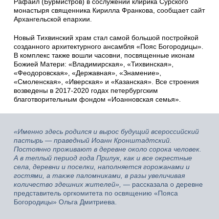
Рафаил (Бурмистров) в сослужении клирика Сурского
монастыря священника Кирилла Франкова, сообщает сайт
Архангельской епархии.
Новый Тихвинский храм стал самой большой постройкой
созданного архитектурного ансамбля «Пояс Богородицы».
В комплекс также вошли часовни, посвященные иконам
Божией Матери: «Владимирская», «Тихвинская»,
«Феодоровская», «Державная», «Знамение»,
«Смоленская», «Иверская» и «Казанская». Все строения
возведены в 2017-2020 годах петербургским
благотворительным фондом «Иоанновская семья».
«Именно здесь родился и вырос будущий всероссийский
пастырь — праведный Иоанн Кронштадтский.
Постоянно проживают в деревне около сорока человек.
А в теплый период года Прилук, как и все окрестные
села, деревни и поселки, наполняется горожанами и
гостями, а также паломниками, в разы увеличивая
количество здешних жителей»,
— рассказала о деревне
представитель оргкомитета по освящению «Пояса
Богородицы» Ольга Дмитриева.