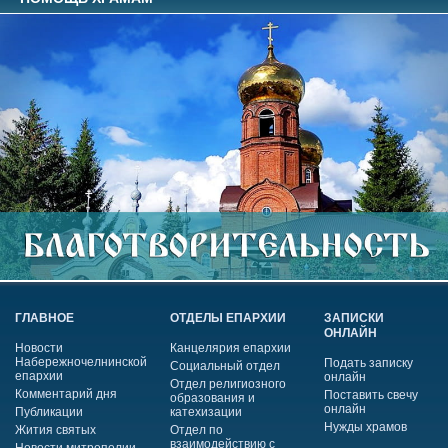
ГЛАВНОЕ
ОТДЕЛЫ ЕПАРХИИ
ЗАПИСКИ
ОНЛАЙН
Новости
Канцелярия епархии
Набережночелнинской
Подать записку
Социальный отдел
епархии
онлайн
Отдел религиозного
Комментарий дня
Поставить свечу
образования и
онлайн
Публикации
катехизации
Нужды храмов
Жития святых
Отдел по
взаимодействию с