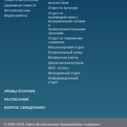
Новости митрополии
казачеством
Церковные новости
Отдел по культуре
Фоторепортажи
Отдел по
Видеосюжеты
взаимодействию с
вооруженными силами
и
правоохранительными
органами
Отдел по тюремному
служению
Миссионерский отдел
Епархиальный склад
Воскресная школа
Школа катехизаторов
КЮС «Спас»
Молодежный отдел
Информационный
отдел
ХРАМЫ ЕПАРХИИ
РАСПИСАНИЕ
ВОПРОС СВЯЩЕННИКУ
© 2008-2026 Свято-Вознесенское Архиерейское подворье г.