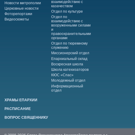
взаимодействию с
Новости митрополии
казачеством
Церковные новости
Отдел по культуре
Фоторепортажи
Отдел по
Видеосюжеты
взаимодействию с
вооруженными силами
и
правоохранительными
органами
Отдел по тюремному
служению
Миссионерский отдел
Епархиальный склад
Воскресная школа
Школа катехизаторов
КЮС «Спас»
Молодежный отдел
Информационный
отдел
ХРАМЫ ЕПАРХИИ
РАСПИСАНИЕ
ВОПРОС СВЯЩЕННИКУ