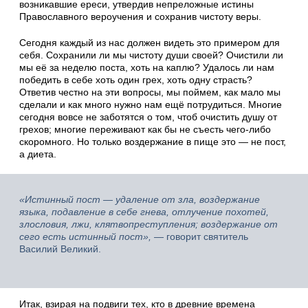
возникавшие ереси, утвердив непреложные истины
Православного вероучения и сохранив чистоту веры.
Сегодня каждый из нас должен видеть это примером для
себя. Сохранили ли мы чистоту души своей? Очистили ли
мы её за неделю поста, хоть на каплю? Удалось ли нам
победить в себе хоть один грех, хоть одну страсть?
Ответив честно на эти вопросы, мы поймем, как мало мы
сделали и как много нужно нам ещё потрудиться. Многие
сегодня вовсе не заботятся о том, чтоб очистить душу от
грехов; многие переживают как бы не съесть чего-либо
скоромного. Но только воздержание в пище это — не пост,
а диета.
«Истинный пост — удаление от зла, воздержание
языка, подавление в себе гнева, отлучение похотей,
злословия, лжи, клятвопреступления; воздержание от
сего есть истинный пост»,
— говорит святитель
Василий Великий.
Итак, взирая на подвиги тех, кто в древние времена