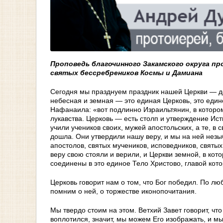
Проповедь благочинного Закамского округа пр
святых бессребреников Космы и Дамиана
Сегодня мы празднуем праздник нашей Церкви — д
небесная и земная — это единая Церковь, это един
Нафанаила: «вот подлинно Израильтянин, в котором 
лукавства. Церковь — есть столп и утверждение Ис
учили учеников своих, мужей апостольских, а те, в
дошла. Они утвердили нашу веру, и мы на ней незыб
апостолов, святых мучеников, исповедников, святых
веру свою стояли и верили, и Церкви земной, в ко
соединены в это единое Тело Христово, главой кот
Церковь говорит нам о том, что Бог победил. По л
помним о ней, о торжестве иконопочитания.
Мы твердо стоим на этом. Ветхий Завет говорит, чт
воплотился, значит, мы можем Его изображать, и м