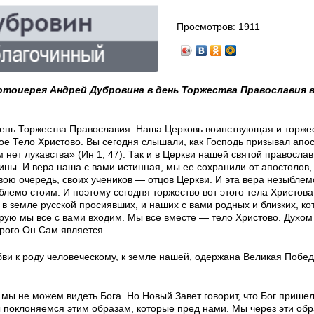
Просмотров:
1911
отоиерея Андрей Дубровина в день Торжества Православия в
ень Торжества Православия. Наша Церковь воинствующая и торже
ое Тело Христово. Вы сегодня слышали, как Господь призывал апо
нет лукавства» (Ин 1, 47). Так и в Церкви нашей святой православ
тины. И вера наша с вами истинная, мы ее сохранили от апостолов
 свою очередь, своих учеников — отцов Церкви. И эта вера незыблем
лемо стоим. И поэтому сегодня торжество вот этого тела Христова
 в земле русской просиявших, и наших с вами родных и близких, ко
торую мы все с вами входим. Мы все вместе — тело Христово. Духо
орого Он Сам является.
юбви к роду человеческому, к земле нашей, одержана Великая Побе
о мы не можем видеть Бога. Но Новый Завет говорит, что Бог пришел
ы поклоняемся этим образам, которые пред нами. Мы через эти об