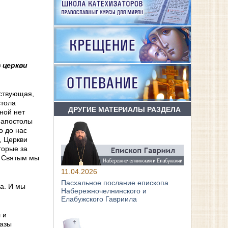
 церкви
ствующая,
стола
ДРУГИЕ МАТЕРИАЛЫ РАЗДЕЛА
ной нет
, апостолы
о до нас
, Церкви
торые за
м Святым мы
11.04.2026
Пасхальное послание епископа
да. И мы
Набережночелнинского и
Елабужского Гавриила
 и
разы