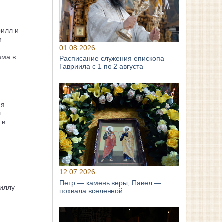
рилл и
и
01.08.2026
ама в
Расписание служения епископа
Гавриила с 1 по 2 августа
ия
л
 в
12.07.2026
Петр — камень веры, Павел —
иллу
похвала вселенной
я