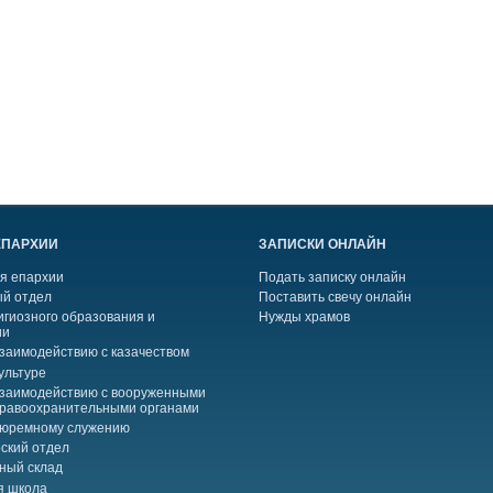
ЕПАРХИИ
ЗАПИСКИ ОНЛАЙН
я епархии
Подать записку онлайн
й отдел
Поставить свечу онлайн
игиозного образования и
Нужды храмов
ии
взаимодействию с казачеством
ультуре
взаимодействию с вооруженными
правоохранительными органами
тюремному служению
ский отдел
ный склад
я школа