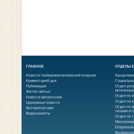
ГЛАВНОЕ
ОТДЕЛЫ 
Новости Набережночелнинской епархии
Канцеляри
Комментарий дня
Социальны
Публикации
Отдел рел
катехизац
Жития святых
Отдел по 
Новости митрополии
Отдел по к
Церковные новости
Отдел по 
Фоторепортажи
силами и 
Видеосюжеты
Отдел по 
Миссионер
Епархиаль
Воскресна