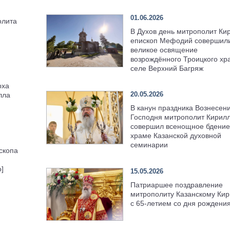
01.06.2026
олита
В Духов день митрополит Ки
епископ Мефодий совершил
великое освящение
возрождённого Троицкого хр
селе Верхний Багряж
рха
20.05.2026
лла
В канун праздника Вознесен
Господня митрополит Кирил
совершил всенощное бдение
храме Казанской духовной
семинарии
скопа
]
15.05.2026
Патриаршее поздравление
митрополиту Казанскому Кир
с 65-летием со дня рождени