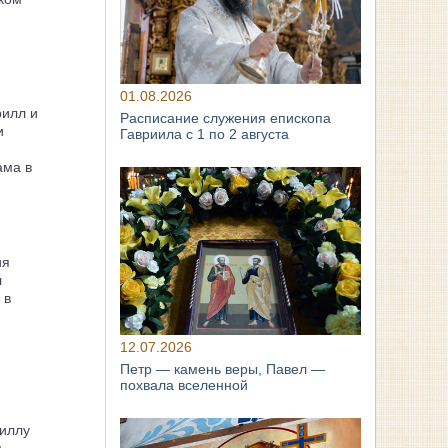
01.08.2026
рилл и
Расписание служения епископа
и
Гавриила с 1 по 2 августа
ама в
ия
л
 в
12.07.2026
Петр — камень веры, Павел —
похвала вселенной
иллу
я