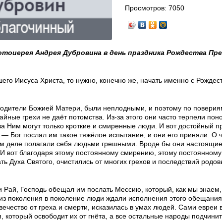
Просмотров:
7050
ротоиерея Андрея Дубровина в день праздника Рождества Пр
его Иисуса Христа, то нужно, конечно же, начать именно с Рождес
одители Божией Матери, были неплодными, и поэтому по поверия
тайные грехи не даёт потомства. Из-за этого они часто терпели по
а Ним могут только кроткие и смиренные люди. И вот достойный п
 — Бог послал им такое тяжёлое испытание, и они его приняли. О 
амом деле полагали себя людьми грешными. Вроде бы они настоящи
! И вот благодаря этому постоянному смирению, этому постоянном
ть Духа Святого, очистились от многих грехов и последствий родов
и Рай, Господь обещал им послать Мессию, который, как мы знаем
т из поколения в поколение люди ждали исполнения этого обещания
ечество от греха и смерти, исказилась в умах людей. Сами евреи 
 который освободит их от гнёта, а все остальные народы подчинит 