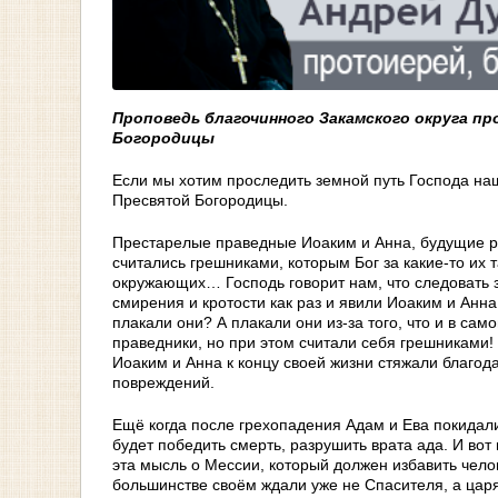
Проповедь благочинного Закамского округа п
Богородицы
Если мы хотим проследить земной путь Господа наш
Пресвятой Богородицы.
Престарелые праведные Иоаким и Анна, будущие р
считались грешниками, которым Бог за какие-то их 
окружающих… Господь говорит нам, что следовать з
смирения и кротости как раз и явили Иоаким и Анна
плакали они? А плакали они из-за того, что и в с
праведники, но при этом считали себя грешниками
Иоаким и Анна к концу своей жизни стяжали благода
повреждений.
Ещё когда после грехопадения Адам и Ева покидал
будет победить смерть, разрушить врата ада. И во
эта мысль о Мессии, который должен избавить челов
большинстве своём ждали уже не Спасителя, а царя,