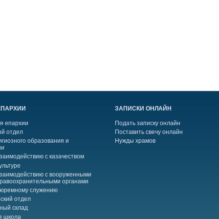
ЕПАРХИИ
ЗАПИСКИ ОНЛАЙН
я епархии
Подать записку онлайн
й отдел
Поставить свечу онлайн
игиозного образования и
Нужды храмов
ии
взаимодействию с казачеством
ультуре
взаимодействию с вооруженными
правоохранительными органами
тюремному служению
ский отдел
ный склад
я школа