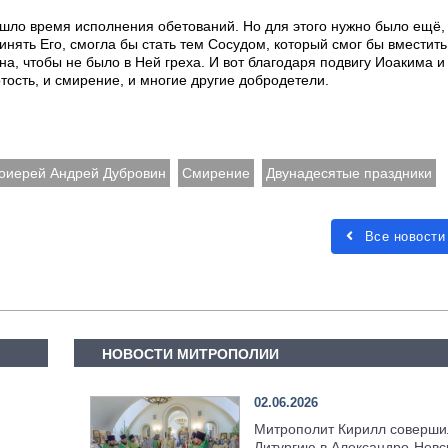
шло время исполнения обетований. Но для этого нужно было ещё, 
ринять Его, смогла бы стать тем Сосудом, который смог бы вместить
, чтобы не было в Ней греха. И вот благодаря подвигу Иоакима и
тость, и смирение, и многие другие добродетели.
оиерей Андрей Дубровин
Смирение
Двунадесятые праздники
Все новости
НОВОСТИ МИТРОПОЛИИ
02.06.2026
Митрополит Кирилл соверши
Литургию в Александро-Невс