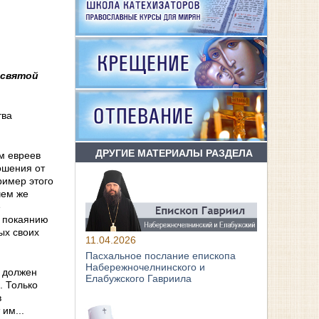
есвятой
тва
ДРУГИЕ МАТЕРИАЛЫ РАЗДЕЛА
м евреев
ношения от
ример этого
чем же
е
у покаянию
ых своих
11.04.2026
Пасхальное послание епископа
Набережночелнинского и
, должен
Елабужского Гавриила
. Только
в
им...