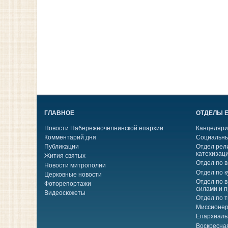
ГЛАВНОЕ
ОТДЕЛЫ 
Новости Набережночелнинской епархии
Канцеляри
Комментарий дня
Социальны
Публикации
Отдел рел
катехизац
Жития святых
Отдел по 
Новости митрополии
Отдел по к
Церковные новости
Отдел по 
Фоторепортажи
силами и 
Видеосюжеты
Отдел по 
Миссионер
Епархиаль
Воскресна