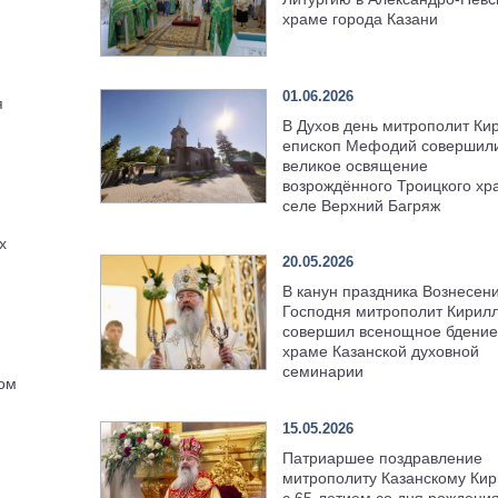
храме города Казани
01.06.2026
я
В Духов день митрополит Ки
епископ Мефодий совершил
великое освящение
возрождённого Троицкого хр
селе Верхний Багряж
х
20.05.2026
В канун праздника Вознесен
Господня митрополит Кирил
совершил всенощное бдение
храме Казанской духовной
семинарии
ом
15.05.2026
Патриаршее поздравление
митрополиту Казанскому Кир
с 65-летием со дня рождени