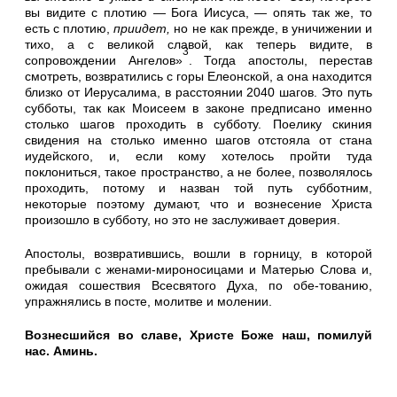
вы видите с плотию — Бога Иисуса, — опять так же, то
есть с плотию,
приидет,
но не как прежде, в уничи­жении и
тихо, а с великой славой, как теперь видите, в
3
сопровождении Ангелов»
. Тогда апостолы, пере­став
смотреть, возвратились с горы Елеонской, а она находится
близко от Иерусалима, в расстоянии 2040 шагов. Это путь
субботы, так как Моисеем в законе предписано именно
столько шагов проходить в субботу. Поелику скиния
свидения на столько именно шагов отстояла от стана
иудейского, и, если кому хотелось пройти туда
поклониться, такое пространство, а не более, позволялось
проходить, потому и назван той путь субботним,
некоторые поэтому думают, что и вознесение Христа
произошло в субботу, но это не
заслуживает доверия.
Апостолы, возвратившись, вошли в горницу, в которой
пребывали с женами-мироносицами и Матерью Слова и,
ожидая сошествия Всесвятого Духа, по обе-тованию,
упражнялись в посте, молитве и молении.
Вознесшийся во славе, Христе Боже наш, помилуй
нас. Аминь.