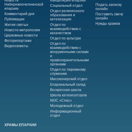
Новости
Канцелярия епархии
Набережночелнинской
Подать записку
Социальный отдел
епархии
онлайн
Отдел религиозного
Комментарий дня
Поставить свечу
образования и
онлайн
Публикации
катехизации
Нужды храмов
Жития святых
Отдел по
взаимодействию с
Новости митрополии
казачеством
Церковные новости
Отдел по культуре
Фоторепортажи
Отдел по
Видеосюжеты
взаимодействию с
вооруженными силами
и
правоохранительными
органами
Отдел по тюремному
служению
Миссионерский отдел
Епархиальный склад
Воскресная школа
Школа катехизаторов
КЮС «Спас»
Молодежный отдел
Информационный
отдел
ХРАМЫ ЕПАРХИИ