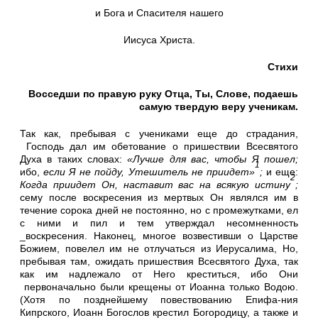
и Бога и Спасителя нашего
Иисуса Христа.
Стихи
Восседши по правую руку Отца, Ты, Слове, подаешь
самую твердую веру ученикам.
Так как, пребывая с учениками еще до страдания,
Господь дал им обетование о пришествии Всесвятого
Духа в таких словах:
«Лучше для вас, чтобы Я пошел;
1
ибо,
если Я не пойду, Утешитель не приидет»
;
и еще:
2
Когда приидет Он, наставит вас на всякую истину
;
сему после воскресения из мертвых Он являлся им в
течение сорока дней не постоянно, но с промежутками, ел
с ними и пил и тем утверждал несомненность
_воскресения. Наконец, многое возвестивши о Царстве
Божием, повелел им не отлучаться из Иерусалима, Но,
пребывая там, ожидать пришествия Всесвятого Духа, так
как им надлежало от Него креститься, ибо Они
первоначально были крещены от Иоанна только Водою.
(Хотя по позднейшему повествованию Епифа-ния
Кипрского, Иоанн Богослов крестил Богородицу, а также и