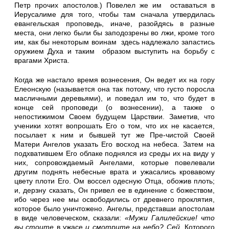
Петр прочих апостолов.) Повелел же им оставаться в
Иерусалиме для того, чтобы там сначала утвердилась
евангельская проповедь, иначе, разойдясь в разные
места, они легко были бы заподозрены во лжи, кроме того
им, как бы некоторым воинам здесь надлежало запастись
оружием Духа и таким образом выступить на борьбу с
врагами Христа.
Когда же настало время вознесения, Он ведет их на гору
Елеонскую (называется она так потому, что густо поросла
масличными деревьями), и поведал им то, что будет в
конце сей проповеди (о вознесении), а также о
непостижимом Своем будущем Царствии. Заметив, что
ученики хотят вопрошать Его о том, что их не касается,
посылает к ним и бывшей тут же Пре-чистой Своей
Матери Ангелов указать Его восход на небеса. Затем на
подхватившем Его облаке поднялся из среды их на виду у
них, сопровождаемый Ангелами, которые повелевали
другим поднять небесные врата и ужасались кровавому
цвету плоти Его. Ом воссел одесную Отца, обожив плоть;
и, дерзну сказать, Он привел ее в единение с божеством,
ибо через нее мы освободились от древнего проклятия,
которое было уничтожено. Ангелы, представши апостолам
в виде человеческом, сказали:
«Мужи Галилейские! что
вы стоите
в ужасе
и смотрите на небо? Сей,
Которого