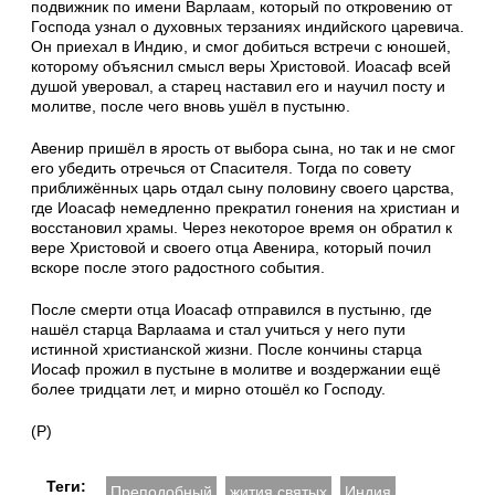
подвижник по имени Варлаам, который по откровению от
Господа узнал о духовных терзаниях индийского царевича.
Он приехал в Индию, и смог добиться встречи с юношей,
которому объяснил смысл веры Христовой. Иоасаф всей
душой уверовал, а старец наставил его и научил посту и
молитве, после чего вновь ушёл в пустыню.
Авенир пришёл в ярость от выбора сына, но так и не смог
его убедить отречься от Спасителя. Тогда по совету
приближённых царь отдал сыну половину своего царства,
где Иоасаф немедленно прекратил гонения на христиан и
восстановил храмы. Через некоторое время он обратил к
вере Христовой и своего отца Авенира, который почил
вскоре после этого радостного события.
После смерти отца Иоасаф отправился в пустыню, где
нашёл старца Варлаама и стал учиться у него пути
истинной христианской жизни. После кончины старца
Иосаф прожил в пустыне в молитве и воздержании ещё
более тридцати лет, и мирно отошёл ко Господу.
(Р)
Теги:
Преподобный
жития святых
Индия