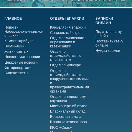
ГЛАВНОЕ
ОТДЕЛЫ ЕПАРХИИ
ЗАПИСКИ
ОНЛАЙН
Новости
Канцелярия епархии
Набережночелнинской
Подать записку
Социальный отдел
епархии
онлайн
Отдел религиозного
Комментарий дня
Поставить свечу
образования и
онлайн
Публикации
катехизации
Нужды храмов
Жития святых
Отдел по
взаимодействию с
Новости митрополии
казачеством
Церковные новости
Отдел по культуре
Фоторепортажи
Отдел по
Видеосюжеты
взаимодействию с
вооруженными силами
и
правоохранительными
органами
Отдел по тюремному
служению
Миссионерский отдел
Епархиальный склад
Воскресная школа
Школа катехизаторов
КЮС «Спас»