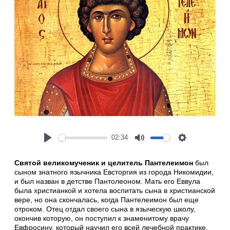
02:34
Play
Mute
Settings
Святой великомученик и целитель Пантелеимон
был
сыном знатного язычника Евсторгия из города Никомидии,
и был назван в детстве Пантолеоном. Мать его Еввула
была христианкой и хотела воспитать сына в христианской
вере, но она скончалась, когда Пантелеимон был еще
отроком. Отец отдал своего сына в языческую школу,
окончив которую, он поступил к знаменитому врачу
Евфросину, который научил его всей лечебной практике.