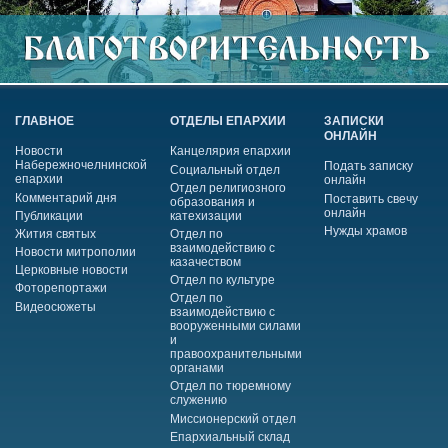
ГЛАВНОЕ
ОТДЕЛЫ ЕПАРХИИ
ЗАПИСКИ
ОНЛАЙН
Новости
Канцелярия епархии
Набережночелнинской
Подать записку
Социальный отдел
епархии
онлайн
Отдел религиозного
Комментарий дня
Поставить свечу
образования и
онлайн
Публикации
катехизации
Нужды храмов
Жития святых
Отдел по
взаимодействию с
Новости митрополии
казачеством
Церковные новости
Отдел по культуре
Фоторепортажи
Отдел по
Видеосюжеты
взаимодействию с
вооруженными силами
и
правоохранительными
органами
Отдел по тюремному
служению
Миссионерский отдел
Епархиальный склад