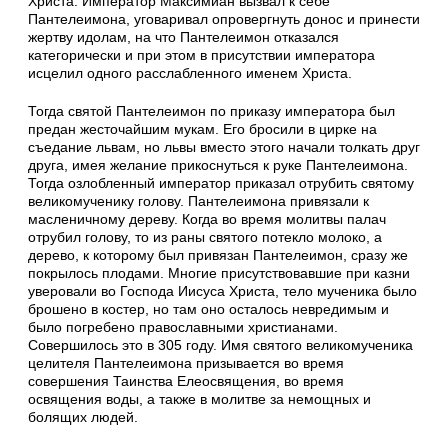
Христа. Император Максимиан вызвал к себе
Пантелеимона, уговаривал опровергнуть донос и принести
жертву идолам, на что Пантелеимон отказался
категорически и при этом в присутствии императора
исцелил одного расслабленного именем Христа.
Тогда святой Пантелеимон по приказу императора был
предан жесточайшим мукам. Его бросили в цирке на
съедание львам, но львы вместо этого начали толкать друг
друга, имея желание прикоснуться к руке Пантелеимона.
Тогда озлобленный император приказал отрубить святому
великомученику голову. Пантелеимона привязали к
масленичному дереву. Когда во время молитвы палач
отрубил голову, то из раны святого потекло молоко, а
дерево, к которому был привязан Пантелеимон, сразу же
покрылось плодами. Многие присутствовавшие при казни
уверовали во Господа Иисуса Христа, тело мученика было
брошено в костер, но там оно осталось невредимым и
было погребено православными христианами.
Совершилось это в 305 году. Имя святого великомученика
целителя Пантелеимона призывается во время
совершения Таинства Елеосвящения, во время
освящения воды, а также в молитве за немощных и
болящих людей.