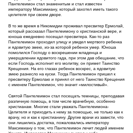
Пантелеимон стал знаменитым и стал известен
императору Максимиану, который захотел иметь такого
целителя при своем дворе.
В то же время в Никомидии проживал пресвитер Ермолай,
который рассказал Пантелеимону о христианской вере, и
юноша ежедневно посещал пресвитера. Как-то раз
Пантелеимон проходил улицу и увидел мертвого ребенка
и ядовитую змею, из-за которой ребенок умер. Юноша
помолился Господу о воскрешении младенца и
умерщвлении ядовитого гада, при этом дав обещание, что
если Господь исполнит его молитву, он примет Таинство
Крещения. На его глазах ребенок воскрес, а ядовитую
змею разнесло на куски. Тогда Пантелеимон пришел к
пресвитеру Ермолаю и принял от него Таинство Крещения
с именем Пантелеимон, что значит «милостивый».
Святой Пантелеимон стал посещать темницы, преподавая
различную помощь, в том числе врачебную, особенно
христианам. Многие стали уважать Пантелеимона-
Целителя и приходить к нему за помощью, не только как к
врачу, но и как к христианину. Другие врачи из зависти, что
они лишились достатка, пожаловались императору
Максимиану о том, что Пантелеимон лечит людей именем