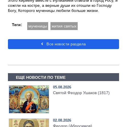
этого Кириену вместе с Иулианией отвезли в город Росу, и
сожгли на костре, а верные души их отошли ко Господу
Богу, Которого мученицы любили больше жизни.
Теги:
мученицы
жития святых
Все новости раздела
ЕЩЕ НОВОСТИ ПО ТЕМЕ
05.08.2026
Святой Феодор Ушаков (1817)
02.08.2026
Феодор (Абросимов),