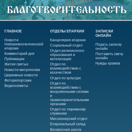
ГЛАВНОЕ
ОТДЕЛЫ ЕПАРХИИ
ЗАПИСКИ
ОНЛАЙН
Новости
Канцелярия епархии
Набережночелнинской
Подать записку
Социальный отдел
епархии
онлайн
Отдел религиозного
Комментарий дня
Поставить свечу
образования и
онлайн
Публикации
катехизации
Нужды храмов
Жития святых
Отдел по
взаимодействию с
Новости митрополии
казачеством
Церковные новости
Отдел по культуре
Фоторепортажи
Отдел по
Видеосюжеты
взаимодействию с
вооруженными силами
и
правоохранительными
органами
Отдел по тюремному
служению
Миссионерский отдел
Епархиальный склад
Воскресная школа