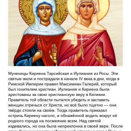
Мученицы Кириена Тарсийская и Иулиания из Росы. Эти
святые жили и пострадали в начале IV века в дни, когда в
Римской Империи правил Максимиан Галерий, который
был гонителем христиан. Иулиания и Кириена были
арестованы за свою христианскую веру в Киликии.
Правитель той области пытался убедить и заставить
женщин отречься от Христа, но всё было тщетно — они
твёрдо стояли на своём. Тогда правитель приказал
остричь Кириену наголо, и обнажённой водить вокруг её
родного города на посмеяние всем. Над святой
издевались, но она была непреклонна в своей вере. После