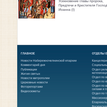
Усекновение главы пророка,
Предтечи и Крестителя Госпо
Иоанна (I)
ГЛАВНОЕ
ОТДЕЛЫ 
Новости Набережночелнинской епархии
Канцеляри
Комментарий дня
Социальны
Публикации
Отдел рел
катехизац
Жития святых
Отдел по 
Новости митрополии
Отдел по к
Церковные новости
Отдел по 
Фоторепортажи
силами и 
Видеосюжеты
Отдел по 
Миссионер
Епархиаль
Воскресна