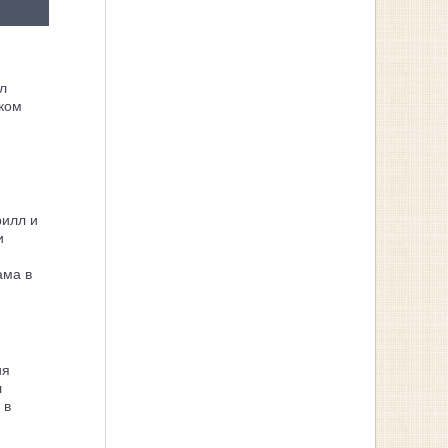
л
ком
рилл и
и
ама в
ия
л
 в