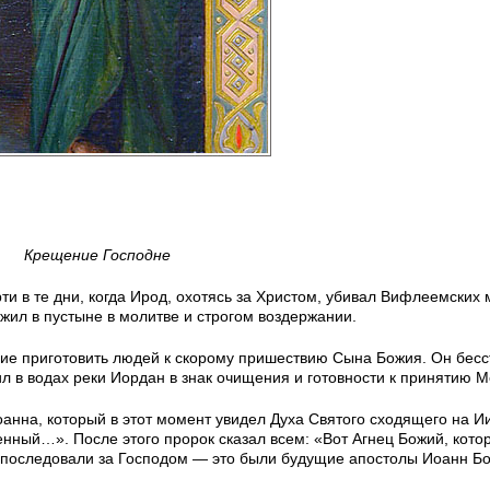
Крещение Господне
и в те дни, когда Ирод, охотясь за Христом, убивал Вифлеемских
жил в пустыне в молитве и строгом воздержании.
яние приготовить людей к скорому пришествию Сына Божия. Он бес
ил в водах реки Иордан в знак очищения и готовности к принятию М
анна, который в этот момент увидел Духа Святого сходящего на Ии
нный…». После этого пророк сказал всем: «Вот Агнец Божий, кото
ов последовали за Господом — это были будущие апостолы Иоанн Бо