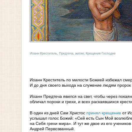
Иоанн Креститель, Предтеча, житие, Крещение Господне
Иоанн Креститель по милости Божией избежал смерт
И до дня своего выхода на служение людям пророк 
Иоанн Предтеча явился на свет, чтобы через пока
обличал пороки и грехи, и всех раскаявшихся крест
В один из дней Сам Христос
принял крещение
от Ио
услышал голос Божий: «Сей есть Сын Мой возлюбле
на Себя грехи мира». И тут же двое из его ученик
Андрей Первозванный.