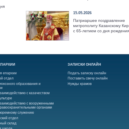
дня
15.05.2026
Патриаршее поздравление
митрополиту Казанскому Кир
с 65-летием со дня рождени
ЕПАРХИИ
ЗАПИСКИ ОНЛАЙН
я епархии
Подать записку онлайн
й отдел
Поставить свечу онлайн
игиозного образования и
Нужды храмов
ии
взаимодействию с казачеством
ультуре
взаимодействию с вооруженными
правоохранительными органами
тюремному служению
ский отдел
ный склад
я школа