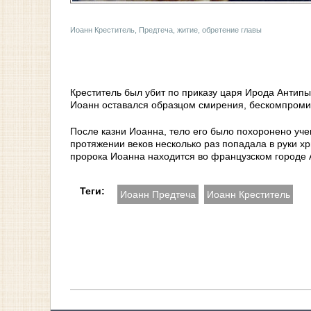
Иоанн Креститель, Предтеча, житие, обретение главы
Креститель был убит по приказу царя Ирода Антипы,
Иоанн оставался образцом смирения, бескомпромис
После казни Иоанна, тело его было похоронено уче
протяжении веков несколько раз попадала в руки хр
пророка Иоанна находится во французском городе 
Теги:
Иоанн Предтеча
Иоанн Креститель