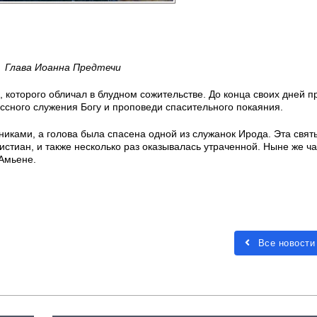
Глава Иоанна Предтечи
 которого обличал в блудном сожительстве. До конца своих дней п
сного служения Богу и проповеди спасительного покаяния.
никами, а голова была спасена одной из служанок Ирода. Эта свят
истиан, и также несколько раз оказывалась утраченной. Ныне же ча
Амьене.
Все новости