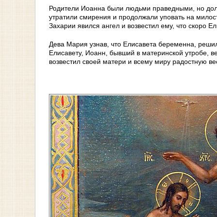
Родители Иоанна были людьми праведными, но долг
утратили смирения и продолжали уповать на милос
Захарии явился ангел и возвестил ему, что скоро Е
Дева Мария узнав, что Елисавета беременна, решил
Елисавету, Иоанн, бывший в материнской утробе, ве
возвестил своей матери и всему миру радостную ве