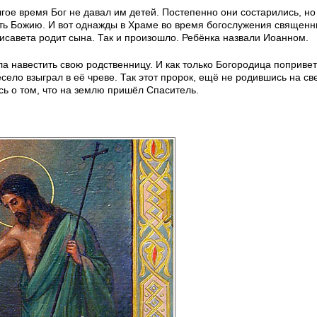
ое время Бог не давал им детей. Постепенно они состарились, но
ть Божию. И вот однажды в Храме во время богослужения священн
лисавета родит сына. Так и произошло. Ребёнка назвали Иоанном.
а навестить свою родственницу. И как только Богородица поприве
село взыграл в её чреве. Так этот пророк, ещё не родившись на све
сь о том, что на землю пришёл Спаситель.