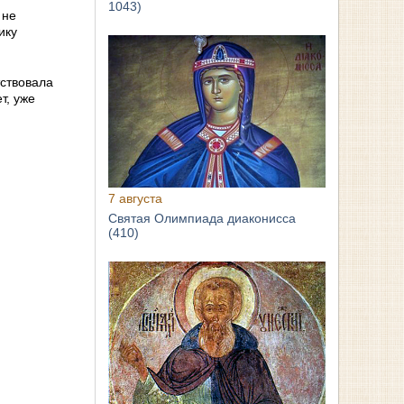
1043)
 не
ику
тствовала
т, уже
7 августа
Святая Олимпиада диаконисса
(410)