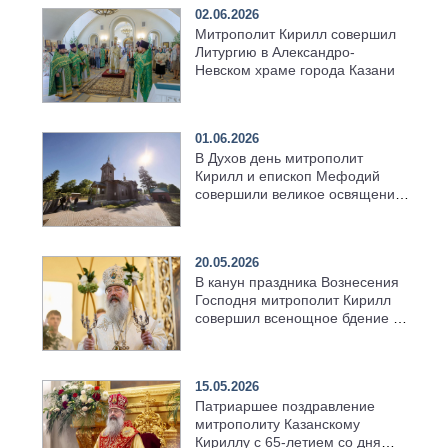
02.06.2026
Митрополит Кирилл совершил
Литургию в Александро-
Невском храме города Казани
01.06.2026
В Духов день митрополит
Кирилл и епископ Мефодий
совершили великое освящение
возрождённого Троицкого
храма в селе Верхний Багряж
20.05.2026
В канун праздника Вознесения
Господня митрополит Кирилл
совершил всенощное бдение в
храме Казанской духовной
семинарии
15.05.2026
Патриаршее поздравление
митрополиту Казанскому
Кириллу с 65-летием со дня