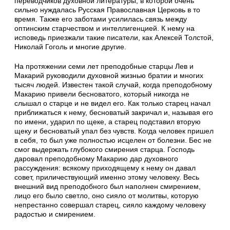
переводчиков духовной литературы, в которой очень
сильно нуждалась Русская Православная Церковь в то
время. Также его заботами усилилась связь между
оптинским старчеством и интеллигенцией. К нему на
исповедь приезжали такие писатели, как Алексей Толстой,
Николай Гоголь и многие другие.
На протяжении семи лет преподобные старцы Лев и
Макарий руководили духовной жизнью братии и многих
тысяч людей. Известен такой случай, когда преподобному
Макарию привели бесноватого, который никогда не
слышал о старце и не видел его. Как только старец начал
приближаться к нему, бесноватый закричал и, называя его
по имени, ударил по щеке, а старец подставил вторую
щеку и бесноватый упал без чувств. Когда человек пришел
в себя, то был уже полностью исцелен от болезни. Бес не
смог выдержать глубокого смирения старца. Господь
даровал преподобному Макарию дар духовного
рассуждения: всякому приходящему к нему он давал
совет, приличествующий именно этому человеку. Весь
внешний вид преподобного был наполнен смирением,
лицо его было светло, оно сияло от молитвы, которую
непрестанно совершал старец, сияло каждому человеку
радостью и смирением.