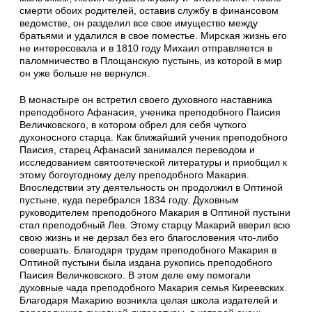
смерти обоих родителей, оставив службу в финансовом
ведомстве, он разделил все свое имущество между
братьями и удалился в свое поместье. Мирская жизнь его
не интересовала и в 1810 году Михаил отправляется в
паломничество в Площанскую пустынь, из которой в мир
он уже больше не вернулся.
В монастыре он встретил своего духовного наставника
преподобного Афанасия, ученика преподобного Паисия
Величковского, в котором обрел для себя чуткого
духоносного старца. Как ближайший ученик преподобного
Паисия, старец Афанасий занимался переводом и
исследованием святоотеческой литературы и приобщил к
этому богоугодному делу преподобного Макария.
Впоследствии эту деятельность он продолжил в Оптиной
пустыне, куда перебрался 1834 году. Духовным
руководителем преподобного Макария в Оптиной пустыни
стал преподобный Лев. Этому старцу Макарий вверил всю
свою жизнь и не дерзал без его благословения что-либо
совершать. Благодаря трудам преподобного Макария в
Оптиной пустыни была издана рукопись преподобного
Паисия Величковского. В этом деле ему помогали
духовные чада преподобного Макария семья Киреевских.
Благодаря Макарию возникла целая школа издателей и