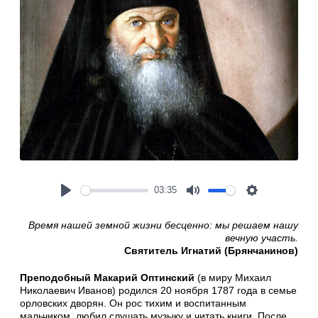
03:35
Play
Mute
Settings
Время нашей земной жизни бесценно: мы решаем нашу
вечную участь.
Святитель Игнатий (Брянчанинов)
Преподобный Макарий Оптинский
(в миру Михаил
Николаевич Иванов) родился 20 ноября 1787 года в семье
орловских дворян. Он рос тихим и воспитанным
мальчиком, любил слушать музыку и читать книги. После